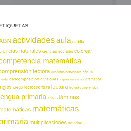
ETIQUETAS
actividades
aula
ABN
cartilla
ciencias naturales
colorear
ciencias sociales
competencia matemática
comprensión lectora
cuaderno actividades
cálculo
descomposición
divisiones
gramática
mental
expresión escrita
lectura
inglés
juego
lectoescritura
lectura comprensiva
lengua primaria
láminas
letras
matemáticas
matemáticas
primaria
multiplicaciones
navidad