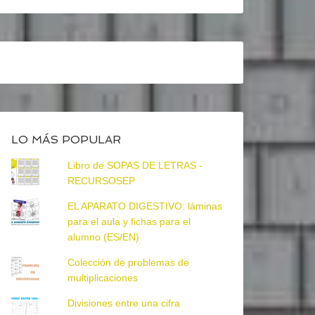
LO MÁS POPULAR
Libro de SOPAS DE LETRAS -
RECURSOSEP
EL APARATO DIGESTIVO: láminas
para el aula y fichas para el
alumno (ES/EN)
Colección de problemas de
multiplicaciones
Divisiones entre una cifra