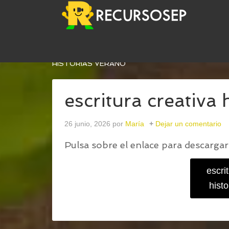
USTED ESTÁ AQUÍ:
INICIO
/
ESCRITURA CREATIV
HISTORIAS VERANO
escritura creativa 
26 junio, 2026
por
María
Dejar un comentario
Pulsa sobre el enlace para descargar 
escri
hist