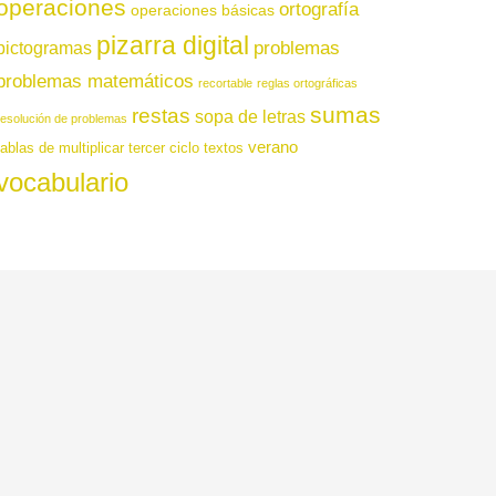
operaciones
ortografía
operaciones básicas
pizarra digital
pictogramas
problemas
problemas matemáticos
recortable
reglas ortográficas
sumas
restas
sopa de letras
resolución de problemas
verano
tablas de multiplicar
tercer ciclo
textos
vocabulario