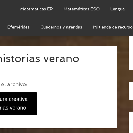
Matemáticas EP
Matemáticas ESO
Lengua
Efemérides
Cuadernos y agendas
Mi tienda de recurso
A: HISTORIAS VERANIEGAS
/
ESCRITURA CREATIVA
historias verano
el archivo:
tura creativa
orias verano