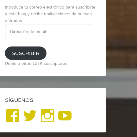
Introduce tu correo electrónico para suscribirte
a este blog y recibir notificaciones de nuevas
entradas.
Dirección
de
email
SUSCRIBIR
Únete a otros 127K suscriptores
SÍGUENOS
Ver
Ver
Ver
YouTube
perfil
perfil
perfil