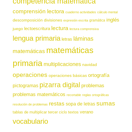
competencia matemática
comprensión lectora
cuaderno actividades
cálculo mental
inglés
descomposición
divisiones
gramática
expresión escrita
lectura
juego
lectoescritura
lectura comprensiva
lengua primaria
láminas
letras
matemáticas
matemáticas
primaria
multiplicaciones
navidad
operaciones
ortografía
operaciones básicas
pizarra digital
pictogramas
problemas
problemas matemáticos
recortable
reglas ortográficas
sumas
restas
sopa de letras
resolución de problemas
verano
tablas de multiplicar
tercer ciclo
textos
vocabulario