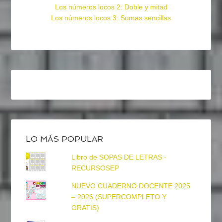
Los números locos 2: Doble y mitad
Los números locos 3: Sumas sencillas
LO MÁS POPULAR
Libro de SOPAS DE LETRAS -
RECURSOSEP
NUEVO CUADERNO DOCENTE 2025
– 2026 (SUPERCOMPLETO Y
GRATIS)