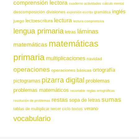
comprensión lectora
cuaderno actividades
cálculo mental
inglés
descomposición
divisiones
gramática
expresión escrita
lectura
juego
lectoescritura
lectura comprensiva
lengua primaria
láminas
letras
matemáticas
matemáticas
primaria
multiplicaciones
navidad
operaciones
ortografía
operaciones básicas
pizarra digital
pictogramas
problemas
problemas matemáticos
recortable
reglas ortográficas
sumas
restas
sopa de letras
resolución de problemas
verano
tablas de multiplicar
tercer ciclo
textos
vocabulario