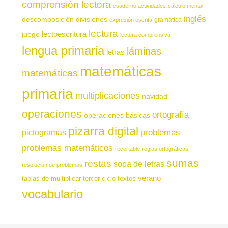
comprensión lectora
cuaderno actividades
cálculo mental
inglés
descomposición
divisiones
gramática
expresión escrita
lectura
juego
lectoescritura
lectura comprensiva
lengua primaria
láminas
letras
matemáticas
matemáticas
primaria
multiplicaciones
navidad
operaciones
ortografía
operaciones básicas
pizarra digital
pictogramas
problemas
problemas matemáticos
recortable
reglas ortográficas
sumas
restas
sopa de letras
resolución de problemas
verano
tablas de multiplicar
tercer ciclo
textos
vocabulario