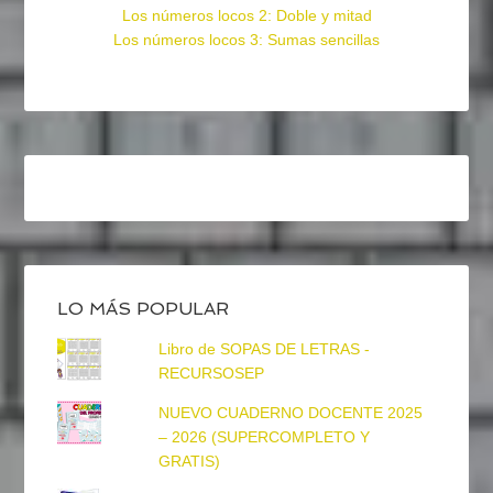
Los números locos 2: Doble y mitad
Los números locos 3: Sumas sencillas
LO MÁS POPULAR
Libro de SOPAS DE LETRAS -
RECURSOSEP
NUEVO CUADERNO DOCENTE 2025
– 2026 (SUPERCOMPLETO Y
GRATIS)