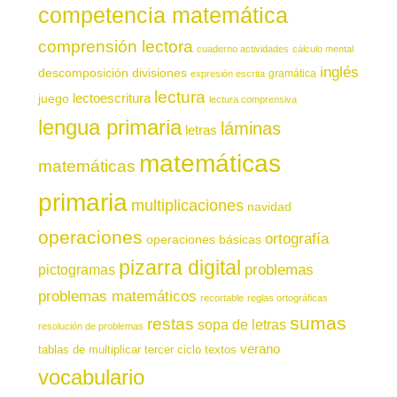
competencia matemática
comprensión lectora
cuaderno actividades
cálculo mental
inglés
descomposición
divisiones
gramática
expresión escrita
lectura
juego
lectoescritura
lectura comprensiva
lengua primaria
láminas
letras
matemáticas
matemáticas
primaria
multiplicaciones
navidad
operaciones
ortografía
operaciones básicas
pizarra digital
pictogramas
problemas
problemas matemáticos
recortable
reglas ortográficas
sumas
restas
sopa de letras
resolución de problemas
verano
tablas de multiplicar
tercer ciclo
textos
vocabulario