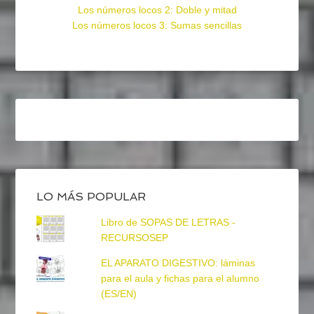
Los números locos 2: Doble y mitad
Los números locos 3: Sumas sencillas
LO MÁS POPULAR
Libro de SOPAS DE LETRAS -
RECURSOSEP
EL APARATO DIGESTIVO: láminas
para el aula y fichas para el alumno
(ES/EN)