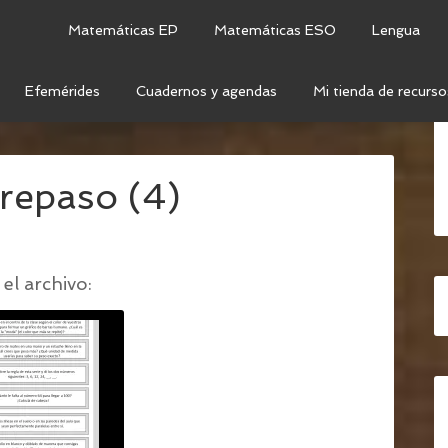
Matemáticas EP
Matemáticas ESO
Lengua
Efemérides
Cuadernos y agendas
Mi tienda de recurso
MATEMÁTICO: LOS RETOS DEL PIRATA
/
JUEGO
repaso (4)
el archivo: