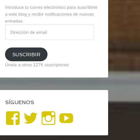
Introduce tu correo electrónico para suscribirte
a este blog y recibir notificaciones de nuevas
entradas.
Dirección
de
email
SUSCRIBIR
Únete a otros 127K suscriptores
SÍGUENOS
Ver
Ver
Ver
YouTube
perfil
perfil
perfil