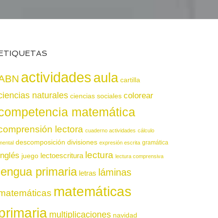
ETIQUETAS
actividades
aula
ABN
cartilla
ciencias naturales
colorear
ciencias sociales
competencia matemática
comprensión lectora
cuaderno actividades
cálculo
descomposición
divisiones
gramática
mental
expresión escrita
lectura
inglés
juego
lectoescritura
lectura comprensiva
lengua primaria
láminas
letras
matemáticas
matemáticas
primaria
multiplicaciones
navidad