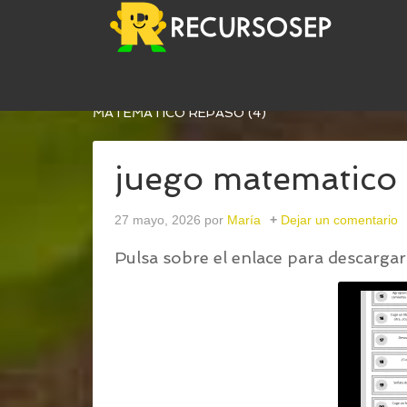
USTED ESTÁ AQUÍ:
INICIO
/
JUEGO DE REPASO 
MATEMATICO REPASO (4)
juego matematico 
27 mayo, 2026
por
María
Dejar un comentario
Pulsa sobre el enlace para descargar 