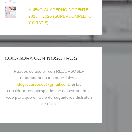
NUEVO CUADERNO DOCENTE
2025 – 2026 (SUPERCOMPLETO
Y GRATIS)
COLABORA CON NOSOTROS
Puedes colaborar con RECURSOSEP
mandándonos tus materiales a
blogrecursosep@gmail.com
. Si los
consideramos apropiados se colocarán en la
web para que el resto de seguidores disfruten
de ellos.