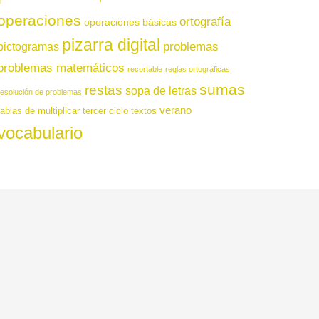
operaciones
ortografía
operaciones básicas
pizarra digital
pictogramas
problemas
problemas matemáticos
recortable
reglas ortográficas
sumas
restas
sopa de letras
resolución de problemas
verano
tablas de multiplicar
tercer ciclo
textos
vocabulario