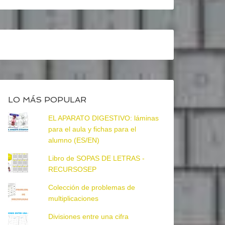
LO MÁS POPULAR
EL APARATO DIGESTIVO: láminas
para el aula y fichas para el
alumno (ES/EN)
Libro de SOPAS DE LETRAS -
RECURSOSEP
Colección de problemas de
multiplicaciones
Divisiones entre una cifra