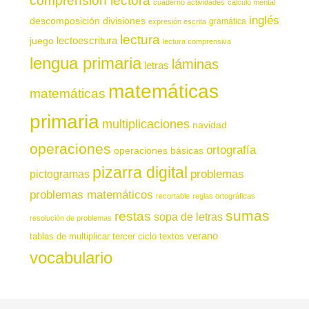
comprensión lectora
cuaderno actividades
cálculo mental
inglés
descomposición
divisiones
gramática
expresión escrita
lectura
juego
lectoescritura
lectura comprensiva
lengua primaria
láminas
letras
matemáticas
matemáticas
primaria
multiplicaciones
navidad
operaciones
ortografía
operaciones básicas
pizarra digital
pictogramas
problemas
problemas matemáticos
recortable
reglas ortográficas
sumas
restas
sopa de letras
resolución de problemas
verano
tablas de multiplicar
tercer ciclo
textos
vocabulario