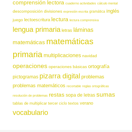
comprensión lectora
cuaderno actividades
cálculo mental
inglés
descomposición
divisiones
gramática
expresión escrita
lectura
juego
lectoescritura
lectura comprensiva
lengua primaria
láminas
letras
matemáticas
matemáticas
primaria
multiplicaciones
navidad
operaciones
ortografía
operaciones básicas
pizarra digital
pictogramas
problemas
problemas matemáticos
recortable
reglas ortográficas
sumas
restas
sopa de letras
resolución de problemas
verano
tablas de multiplicar
tercer ciclo
textos
vocabulario