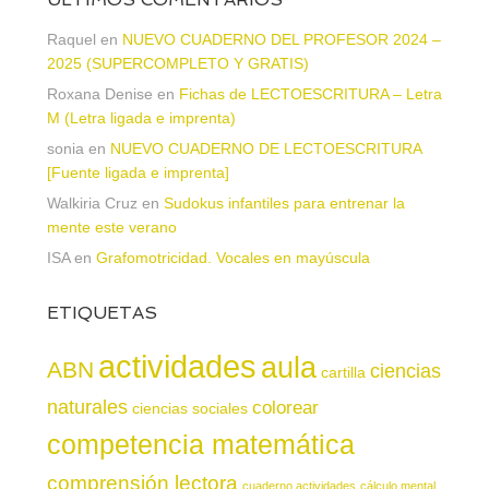
Raquel
en
NUEVO CUADERNO DEL PROFESOR 2024 –
2025 (SUPERCOMPLETO Y GRATIS)
Roxana Denise
en
Fichas de LECTOESCRITURA – Letra
M (Letra ligada e imprenta)
sonia
en
NUEVO CUADERNO DE LECTOESCRITURA
[Fuente ligada e imprenta]
Walkiria Cruz
en
Sudokus infantiles para entrenar la
mente este verano
ISA
en
Grafomotricidad. Vocales en mayúscula
ETIQUETAS
actividades
aula
ABN
ciencias
cartilla
naturales
colorear
ciencias sociales
competencia matemática
comprensión lectora
cuaderno actividades
cálculo mental