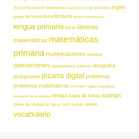
inglés
descomposición
divisiones
gramática
expresión escrita
lectura
juego
lectoescritura
lectura comprensiva
lengua primaria
láminas
letras
matemáticas
matemáticas
primaria
multiplicaciones
navidad
operaciones
ortografía
operaciones básicas
pizarra digital
pictogramas
problemas
problemas matemáticos
recortable
reglas ortográficas
sumas
restas
sopa de letras
resolución de problemas
verano
tablas de multiplicar
tercer ciclo
textos
vocabulario