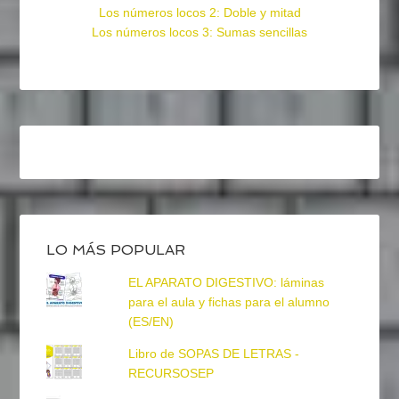
Los números locos 2: Doble y mitad
Los números locos 3: Sumas sencillas
LO MÁS POPULAR
EL APARATO DIGESTIVO: láminas
para el aula y fichas para el alumno
(ES/EN)
Libro de SOPAS DE LETRAS -
RECURSOSEP