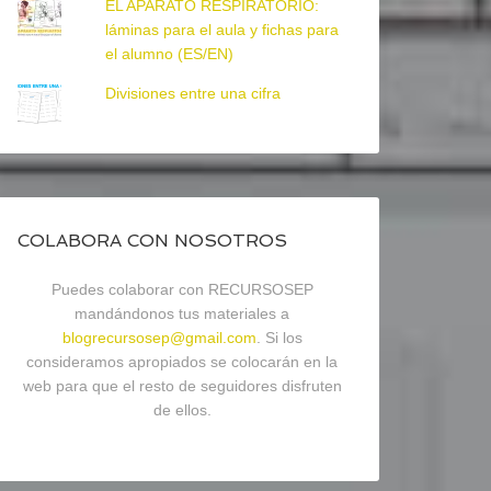
EL APARATO RESPIRATORIO:
láminas para el aula y fichas para
el alumno (ES/EN)
Divisiones entre una cifra
COLABORA CON NOSOTROS
Puedes colaborar con RECURSOSEP
mandándonos tus materiales a
blogrecursosep@gmail.com
. Si los
consideramos apropiados se colocarán en la
web para que el resto de seguidores disfruten
de ellos.