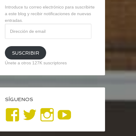
Introduce tu correo electrónico para suscribirte
a este blog y recibir notificaciones de nuevas
entradas.
Dirección
de
email
SUSCRIBIR
Únete a otros 127K suscriptores
SÍGUENOS
Ver
Ver
Ver
YouTube
perfil
perfil
perfil