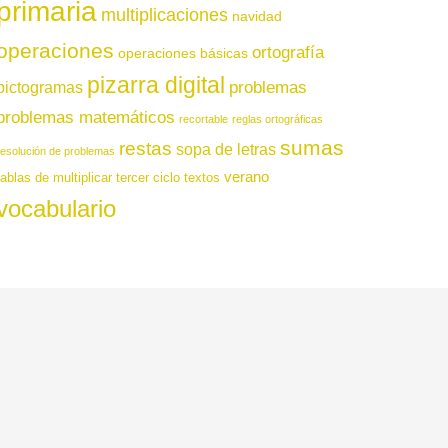
primaria
multiplicaciones
navidad
operaciones
ortografía
operaciones básicas
pizarra digital
pictogramas
problemas
problemas matemáticos
recortable
reglas ortográficas
sumas
restas
sopa de letras
resolución de problemas
verano
tablas de multiplicar
tercer ciclo
textos
vocabulario