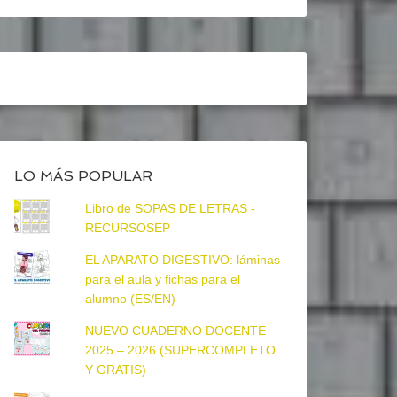
LO MÁS POPULAR
Libro de SOPAS DE LETRAS -
RECURSOSEP
EL APARATO DIGESTIVO: láminas
para el aula y fichas para el
alumno (ES/EN)
NUEVO CUADERNO DOCENTE
2025 – 2026 (SUPERCOMPLETO
Y GRATIS)