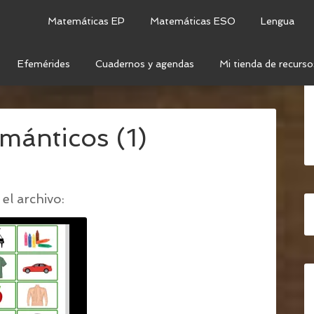
Matemáticas EP
Matemáticas ESO
Lengua
Efemérides
Cuadernos y agendas
Mi tienda de recurso
 SEMÁNTICOS: AGRUPANDO PALABRAS
/
JUEGOS
mánticos (1)
el archivo: