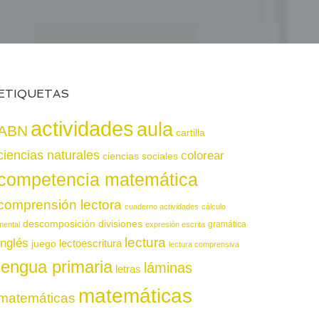
ETIQUETAS
actividades
aula
ABN
cartilla
ciencias naturales
colorear
ciencias sociales
competencia matemática
comprensión lectora
cuaderno actividades
cálculo
descomposición
divisiones
gramática
mental
expresión escrita
lectura
inglés
juego
lectoescritura
lectura comprensiva
lengua primaria
láminas
letras
matemáticas
matemáticas