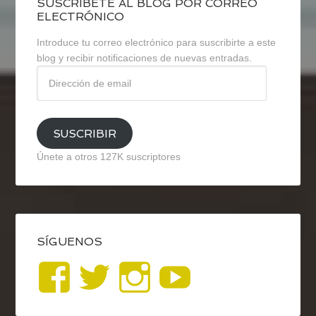
SUSCRÍBETE AL BLOG POR CORREO
ELECTRÓNICO
Introduce tu correo electrónico para suscribirte a este
blog y recibir notificaciones de nuevas entradas.
Dirección
de
email
SUSCRIBIR
Únete a otros 127K suscriptores
SÍGUENOS
Ver
Ver
Ver
YouTub
perfil
perfil
perfil