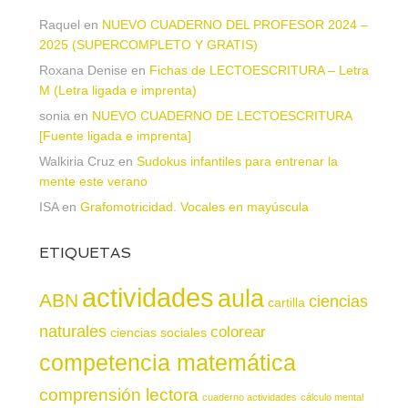
Raquel
en
NUEVO CUADERNO DEL PROFESOR 2024 –
2025 (SUPERCOMPLETO Y GRATIS)
Roxana Denise
en
Fichas de LECTOESCRITURA – Letra
M (Letra ligada e imprenta)
sonia
en
NUEVO CUADERNO DE LECTOESCRITURA
[Fuente ligada e imprenta]
Walkiria Cruz
en
Sudokus infantiles para entrenar la
mente este verano
ISA
en
Grafomotricidad. Vocales en mayúscula
ETIQUETAS
actividades
aula
ABN
ciencias
cartilla
naturales
colorear
ciencias sociales
competencia matemática
comprensión lectora
cuaderno actividades
cálculo mental