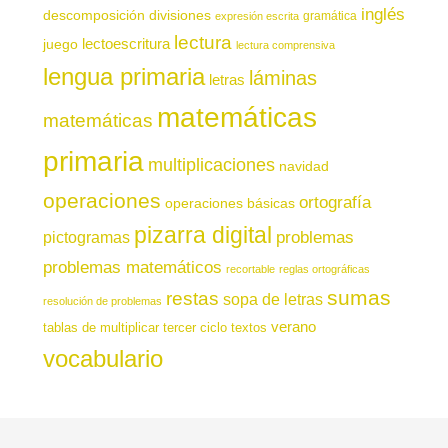
inglés
descomposición
divisiones
gramática
expresión escrita
lectura
juego
lectoescritura
lectura comprensiva
lengua primaria
láminas
letras
matemáticas
matemáticas
primaria
multiplicaciones
navidad
operaciones
ortografía
operaciones básicas
pizarra digital
pictogramas
problemas
problemas matemáticos
recortable
reglas ortográficas
sumas
restas
sopa de letras
resolución de problemas
verano
tablas de multiplicar
tercer ciclo
textos
vocabulario