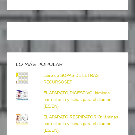
LO MÁS POPULAR
Libro de SOPAS DE LETRAS -
RECURSOSEP
EL APARATO DIGESTIVO: láminas
para el aula y fichas para el alumno
(ES/EN)
EL APARATO RESPIRATORIO: láminas
para el aula y fichas para el alumno
(ES/EN)