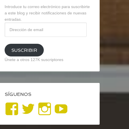
Introduce tu correo electrónico para suscribirte
a este blog y recibir notificaciones de nuevas
entradas.
Dirección
de
email
SUSCRIBIR
Únete a otros 127K suscriptores
SÍGUENOS
Ver
Ver
Ver
YouTube
perfil
perfil
perfil