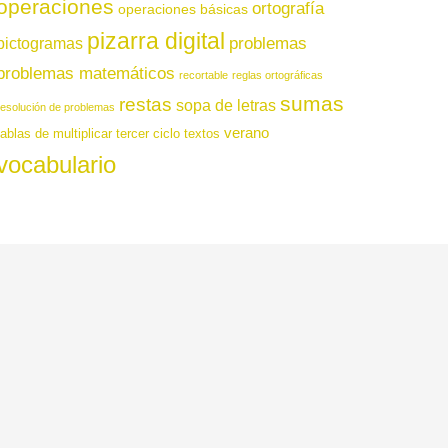
operaciones
ortografía
operaciones básicas
pizarra digital
pictogramas
problemas
problemas matemáticos
recortable
reglas ortográficas
sumas
restas
sopa de letras
resolución de problemas
verano
tablas de multiplicar
tercer ciclo
textos
vocabulario