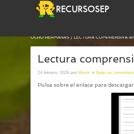
USTED ESTÁ AQUÍ:
INICIO
/
LECTURA COMPRENSI
OCHO HERMANAS
/
LECTURA COMPRENSIVA AN
Lectura comprensi
24 febrero, 2026
por
María
Dejar un comentari
Pulsa sobre el enlace para descargar 