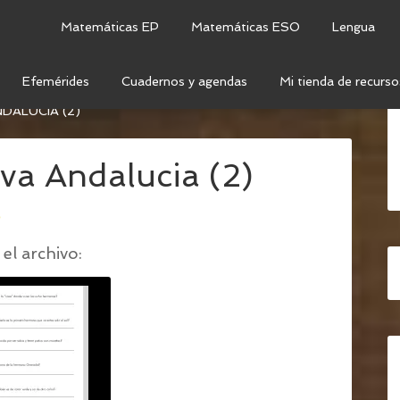
Matemáticas EP
Matemáticas ESO
Lengua
Efemérides
Cuadernos y agendas
Mi tienda de recurso
VA POR EL DÍA DE ANDALUCÍA: EL CUENTO DE LAS
DALUCIA (2)
va Andalucia (2)
o
el archivo: