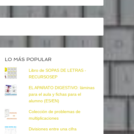
LO MÁS POPULAR
Libro de SOPAS DE LETRAS -
RECURSOSEP
EL APARATO DIGESTIVO: láminas
para el aula y fichas para el
alumno (ES/EN)
Colección de problemas de
multiplicaciones
Divisiones entre una cifra