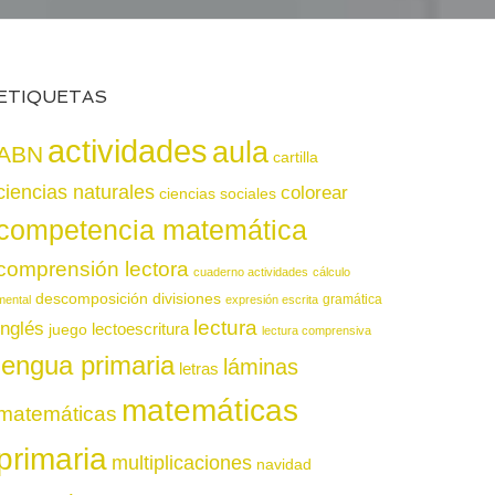
ETIQUETAS
actividades
aula
ABN
cartilla
ciencias naturales
colorear
ciencias sociales
competencia matemática
comprensión lectora
cuaderno actividades
cálculo
descomposición
divisiones
gramática
mental
expresión escrita
lectura
inglés
juego
lectoescritura
lectura comprensiva
lengua primaria
láminas
letras
matemáticas
matemáticas
primaria
multiplicaciones
navidad