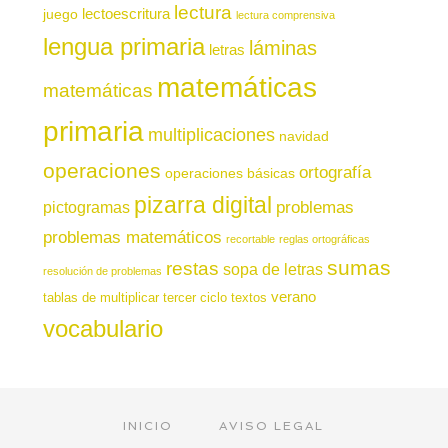
lectura
juego
lectoescritura
lectura comprensiva
lengua primaria
láminas
letras
matemáticas
matemáticas
primaria
multiplicaciones
navidad
operaciones
ortografía
operaciones básicas
pizarra digital
pictogramas
problemas
problemas matemáticos
recortable
reglas ortográficas
sumas
restas
sopa de letras
resolución de problemas
verano
tablas de multiplicar
tercer ciclo
textos
vocabulario
INICIO
AVISO LEGAL