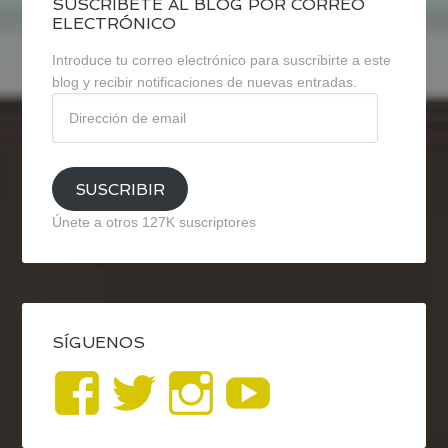
SUSCRÍBETE AL BLOG POR CORREO
ELECTRÓNICO
Introduce tu correo electrónico para suscribirte a este
blog y recibir notificaciones de nuevas entradas.
Dirección
de
email
SUSCRIBIR
Únete a otros 127K suscriptores
SÍGUENOS
Ver
Ver
Ver
YouTub
perfil
perfil
perfil