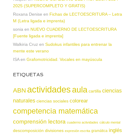
2025 (SUPERCOMPLETO Y GRATIS)
Roxana Denise
en
Fichas de LECTOESCRITURA – Letra
M (Letra ligada e imprenta)
sonia
en
NUEVO CUADERNO DE LECTOESCRITURA
[Fuente ligada e imprenta]
Walkiria Cruz
en
Sudokus infantiles para entrenar la
mente este verano
ISA
en
Grafomotricidad. Vocales en mayúscula
ETIQUETAS
actividades
aula
ABN
ciencias
cartilla
naturales
colorear
ciencias sociales
competencia matemática
comprensión lectora
cuaderno actividades
cálculo mental
inglés
descomposición
divisiones
gramática
expresión escrita