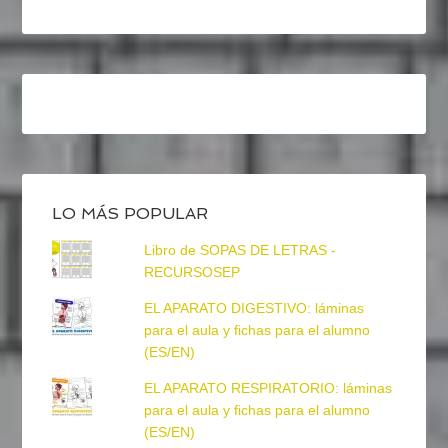
LO MÁS POPULAR
Libro de SOPAS DE LETRAS -
RECURSOSEP
EL APARATO DIGESTIVO: láminas
para el aula y fichas para el alumno
(ES/EN)
EL APARATO RESPIRATORIO: láminas
para el aula y fichas para el alumno
(ES/EN)