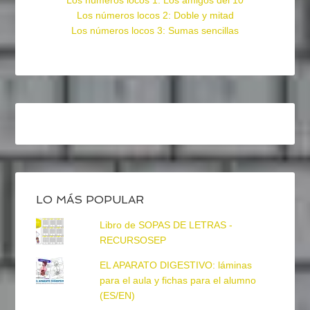
Los números locos 1: Los amigos del 10
Los números locos 2: Doble y mitad
Los números locos 3: Sumas sencillas
LO MÁS POPULAR
Libro de SOPAS DE LETRAS -
RECURSOSEP
EL APARATO DIGESTIVO: láminas
para el aula y fichas para el alumno
(ES/EN)