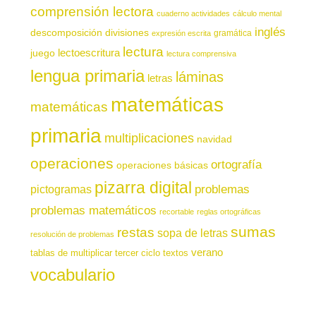
comprensión lectora
cuaderno actividades
cálculo mental
inglés
descomposición
divisiones
gramática
expresión escrita
lectura
juego
lectoescritura
lectura comprensiva
lengua primaria
láminas
letras
matemáticas
matemáticas
primaria
multiplicaciones
navidad
operaciones
ortografía
operaciones básicas
pizarra digital
pictogramas
problemas
problemas matemáticos
recortable
reglas ortográficas
sumas
restas
sopa de letras
resolución de problemas
verano
tablas de multiplicar
tercer ciclo
textos
vocabulario