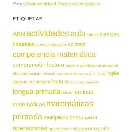
ISA
en
Grafomotricidad. Vocales en mayúscula
ETIQUETAS
actividades
aula
ABN
ciencias
cartilla
naturales
colorear
ciencias sociales
competencia matemática
comprensión lectora
cuaderno actividades
cálculo mental
inglés
descomposición
divisiones
gramática
expresión escrita
lectura
juego
lectoescritura
lectura comprensiva
lengua primaria
láminas
letras
matemáticas
matemáticas
primaria
multiplicaciones
navidad
operaciones
ortografía
operaciones básicas