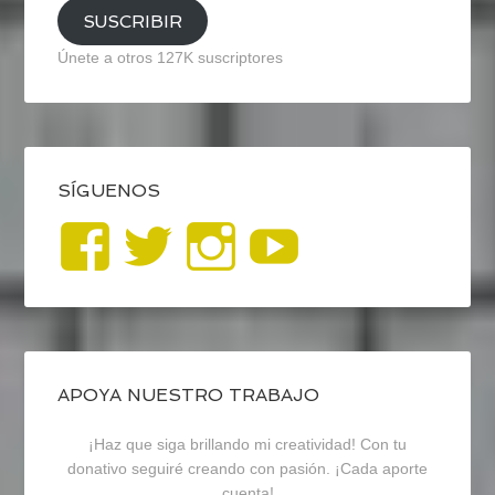
SUSCRIBIR
Únete a otros 127K suscriptores
SÍGUENOS
Ver
Ver
Ver
YouTub
perfil
perfil
perfil
de
de
de
blogrecursosep
recursosep
recursosep
APOYA NUESTRO TRABAJO
¡Haz que siga brillando mi creatividad! Con tu
en
en
en
donativo seguiré creando con pasión. ¡Cada aporte
cuenta!