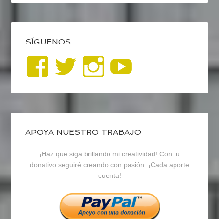
SÍGUENOS
Ver
Ver
Ver
YouTub
perfil
perfil
perfil
de
de
de
blogrecursosep
recursosep
recursosep
APOYA NUESTRO TRABAJO
¡Haz que siga brillando mi creatividad! Con tu
en
en
en
donativo seguiré creando con pasión. ¡Cada aporte
cuenta!
Facebook
Twitter
Instagram