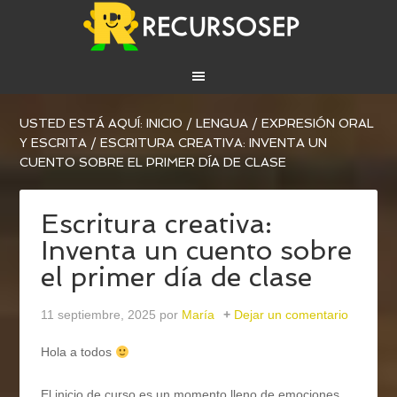
USTED ESTÁ AQUÍ:
INICIO
/
LENGUA
/
EXPRESIÓN ORAL
Y ESCRITA
/
ESCRITURA CREATIVA: INVENTA UN
CUENTO SOBRE EL PRIMER DÍA DE CLASE
Escritura creativa:
Inventa un cuento sobre
el primer día de clase
11 septiembre, 2025
por
María
Dejar un comentario
Hola a todos
El inicio de curso es un momento lleno de emociones,