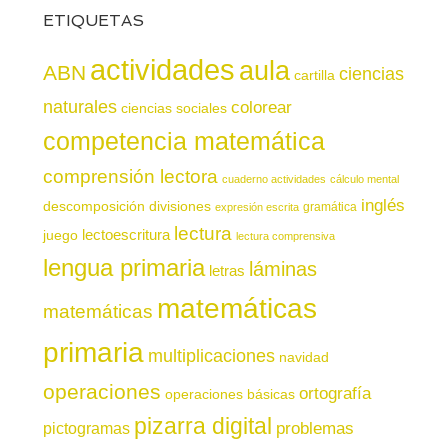
ETIQUETAS
actividades
aula
ABN
ciencias
cartilla
naturales
colorear
ciencias sociales
competencia matemática
comprensión lectora
cuaderno actividades
cálculo mental
inglés
descomposición
divisiones
gramática
expresión escrita
lectura
juego
lectoescritura
lectura comprensiva
lengua primaria
láminas
letras
matemáticas
matemáticas
primaria
multiplicaciones
navidad
operaciones
ortografía
operaciones básicas
pizarra digital
pictogramas
problemas