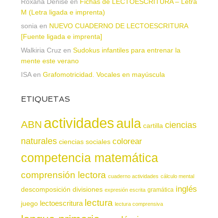
Roxana Denise
en
Fichas de LECTOESCRITURA – Letra
M (Letra ligada e imprenta)
sonia
en
NUEVO CUADERNO DE LECTOESCRITURA
[Fuente ligada e imprenta]
Walkiria Cruz
en
Sudokus infantiles para entrenar la
mente este verano
ISA
en
Grafomotricidad. Vocales en mayúscula
ETIQUETAS
actividades
aula
ABN
ciencias
cartilla
naturales
colorear
ciencias sociales
competencia matemática
comprensión lectora
cuaderno actividades
cálculo mental
inglés
descomposición
divisiones
gramática
expresión escrita
lectura
juego
lectoescritura
lectura comprensiva