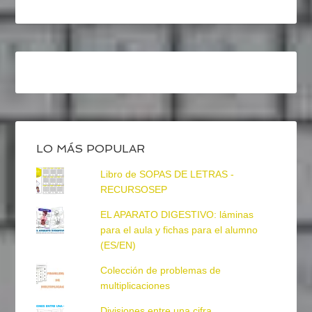
LO MÁS POPULAR
Libro de SOPAS DE LETRAS -
RECURSOSEP
EL APARATO DIGESTIVO: láminas
para el aula y fichas para el alumno
(ES/EN)
Colección de problemas de
multiplicaciones
Divisiones entre una cifra