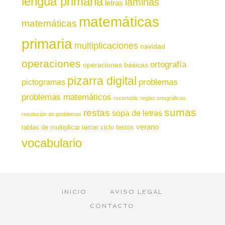
lengua primaria
láminas
letras
matemáticas
matemáticas
primaria
multiplicaciones
navidad
operaciones
ortografía
operaciones básicas
pizarra digital
pictogramas
problemas
problemas matemáticos
recortable
reglas ortográficas
sumas
restas
sopa de letras
resolución de problemas
verano
tablas de multiplicar
tercer ciclo
textos
vocabulario
INICIO
AVISO LEGAL
CONTACTO