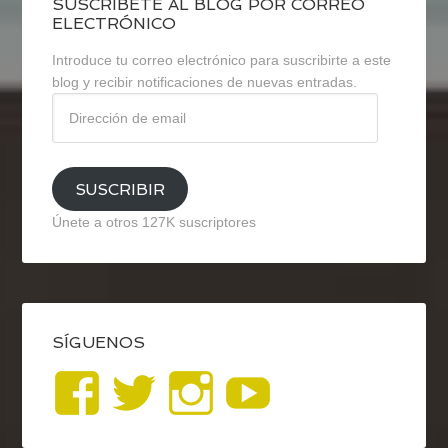
SUSCRÍBETE AL BLOG POR CORREO
ELECTRÓNICO
Introduce tu correo electrónico para suscribirte a este
blog y recibir notificaciones de nuevas entradas.
Dirección
de
email
SUSCRIBIR
Únete a otros 127K suscriptores
SÍGUENOS
Ver
Ver
Ver
YouTub
perfil
perfil
perfil