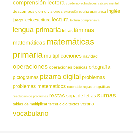
comprensión lectora
cuaderno actividades
cálculo mental
inglés
descomposición
divisiones
gramática
expresión escrita
lectura
juego
lectoescritura
lectura comprensiva
lengua primaria
láminas
letras
matemáticas
matemáticas
primaria
multiplicaciones
navidad
operaciones
ortografía
operaciones básicas
pizarra digital
pictogramas
problemas
problemas matemáticos
recortable
reglas ortográficas
sumas
restas
sopa de letras
resolución de problemas
verano
tablas de multiplicar
tercer ciclo
textos
vocabulario