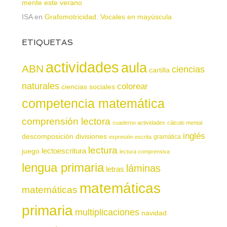
mente este verano
ISA
en
Grafomotricidad. Vocales en mayúscula
ETIQUETAS
actividades
aula
ABN
ciencias
cartilla
naturales
colorear
ciencias sociales
competencia matemática
comprensión lectora
cuaderno actividades
cálculo mental
inglés
descomposición
divisiones
gramática
expresión escrita
lectura
juego
lectoescritura
lectura comprensiva
lengua primaria
láminas
letras
matemáticas
matemáticas
primaria
multiplicaciones
navidad