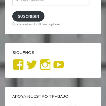
de
email
SUSCRIBIR
Únete a otros 127K suscriptores
SÍGUENOS
Ver
Ver
Ver
YouTub
perfil
perfil
perfil
de
de
de
blogrecursosep
recursosep
recursosep
APOYA NUESTRO TRABAJO