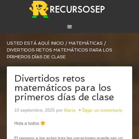
USTED ESTÁ AQUÍ:
INICIO
/
MATEMÁTICAS
/
DIVERTIDOS RETOS MATEMÁTICOS PARA LOS
PRIMEROS DÍAS DE CLASE
Divertidos retos
matemáticos para los
primeros días de clase
10 septiembre, 2025
por
María
Dejar un comentario
Hola a todos
El regreso a las aulas tras las vacaciones puede ser un