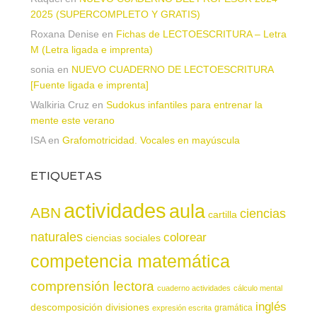
2025 (SUPERCOMPLETO Y GRATIS)
Roxana Denise
en
Fichas de LECTOESCRITURA – Letra
M (Letra ligada e imprenta)
sonia
en
NUEVO CUADERNO DE LECTOESCRITURA
[Fuente ligada e imprenta]
Walkiria Cruz
en
Sudokus infantiles para entrenar la
mente este verano
ISA
en
Grafomotricidad. Vocales en mayúscula
ETIQUETAS
actividades
aula
ABN
ciencias
cartilla
naturales
colorear
ciencias sociales
competencia matemática
comprensión lectora
cuaderno actividades
cálculo mental
inglés
descomposición
divisiones
gramática
expresión escrita