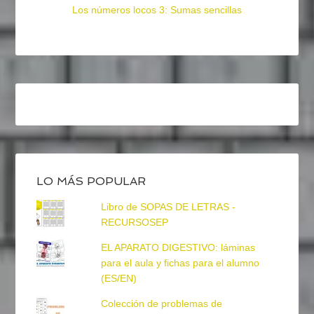
Los números locos 3: Sumas sencillas
LO MÁS POPULAR
Libro de SOPAS DE LETRAS -
RECURSOSEP
EL APARATO DIGESTIVO: láminas
para el aula y fichas para el alumno
(ES/EN)
Colección de problemas de