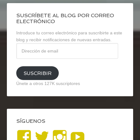
SUSCRÍBETE AL BLOG POR CORREO
ELECTRÓNICO
Introduce tu correo electrónico para suscribirte a este
blog y recibir notificaciones de nuevas entradas.
Dirección
de
email
SUSCRIBIR
Únete a otros 127K suscriptores
SÍGUENOS
Ver
Ver
Ver
YouTub