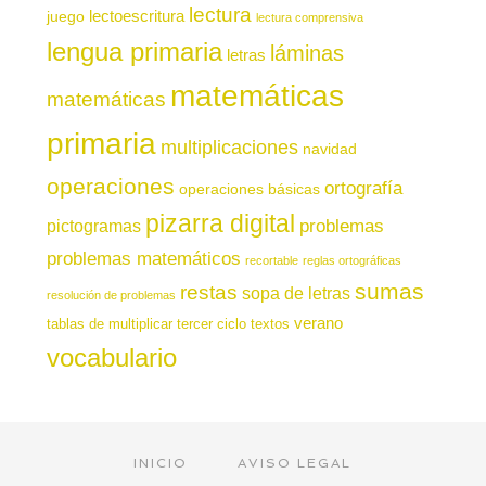
lectura
juego
lectoescritura
lectura comprensiva
lengua primaria
láminas
letras
matemáticas
matemáticas
primaria
multiplicaciones
navidad
operaciones
ortografía
operaciones básicas
pizarra digital
pictogramas
problemas
problemas matemáticos
recortable
reglas ortográficas
sumas
restas
sopa de letras
resolución de problemas
verano
tablas de multiplicar
tercer ciclo
textos
vocabulario
INICIO
AVISO LEGAL