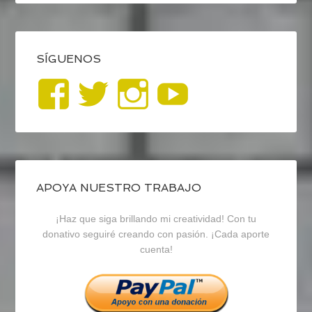
SÍGUENOS
Ver
Ver
Ver
YouTub
perfil
perfil
perfil
de
de
de
blogrecursosep
recursosep
recursosep
APOYA NUESTRO TRABAJO
¡Haz que siga brillando mi creatividad! Con tu
en
en
en
donativo seguiré creando con pasión. ¡Cada aporte
cuenta!
Facebook
Twitter
Instagram