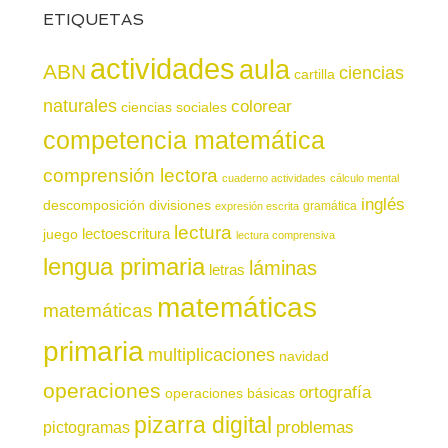
ETIQUETAS
actividades
aula
ABN
ciencias
cartilla
naturales
colorear
ciencias sociales
competencia matemática
comprensión lectora
cuaderno actividades
cálculo mental
inglés
descomposición
divisiones
gramática
expresión escrita
lectura
juego
lectoescritura
lectura comprensiva
lengua primaria
láminas
letras
matemáticas
matemáticas
primaria
multiplicaciones
navidad
operaciones
ortografía
operaciones básicas
pizarra digital
pictogramas
problemas