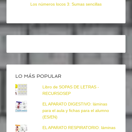
Los números locos 3: Sumas sencillas
LO MÁS POPULAR
Libro de SOPAS DE LETRAS -
RECURSOSEP
EL APARATO DIGESTIVO: láminas
para el aula y fichas para el alumno
(ES/EN)
EL APARATO RESPIRATORIO: láminas