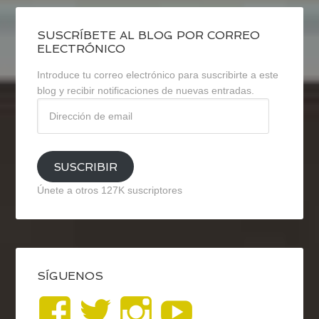
SUSCRÍBETE AL BLOG POR CORREO
ELECTRÓNICO
Introduce tu correo electrónico para suscribirte a este
blog y recibir notificaciones de nuevas entradas.
Dirección
de
email
SUSCRIBIR
Únete a otros 127K suscriptores
SÍGUENOS
Ver
Ver
Ver
YouTub