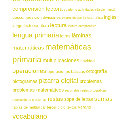
comprensión lectora
cuaderno actividades
cálculo mental
inglés
descomposición
divisiones
gramática
expresión escrita
lectura
juego
lectoescritura
lectura comprensiva
lengua primaria
láminas
letras
matemáticas
matemáticas
primaria
multiplicaciones
navidad
operaciones
ortografía
operaciones básicas
pizarra digital
pictogramas
problemas
problemas matemáticos
recortable
reglas ortográficas
sumas
restas
sopa de letras
resolución de problemas
verano
tablas de multiplicar
tercer ciclo
textos
vocabulario