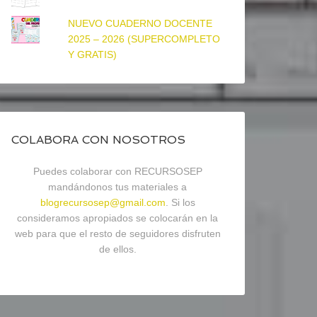
NUEVO CUADERNO DOCENTE
2025 – 2026 (SUPERCOMPLETO
Y GRATIS)
COLABORA CON NOSOTROS
Puedes colaborar con RECURSOSEP
mandándonos tus materiales a
blogrecursosep@gmail.com
. Si los
consideramos apropiados se colocarán en la
web para que el resto de seguidores disfruten
de ellos.