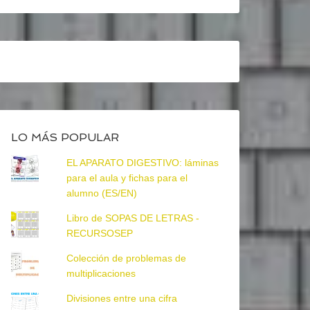
LO MÁS POPULAR
EL APARATO DIGESTIVO: láminas
para el aula y fichas para el
alumno (ES/EN)
Libro de SOPAS DE LETRAS -
RECURSOSEP
Colección de problemas de
multiplicaciones
Divisiones entre una cifra