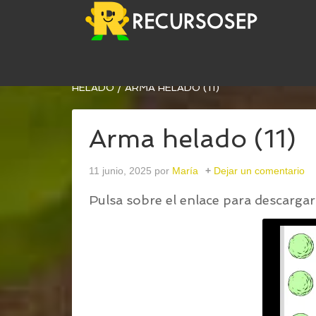
USTED ESTÁ AQUÍ:
INICIO
/
ACTIVIDAD MANIPU
HELADO
/
ARMA HELADO (11)
Arma helado (11)
11 junio, 2025
por
María
Dejar un comentario
Pulsa sobre el enlace para descargar 