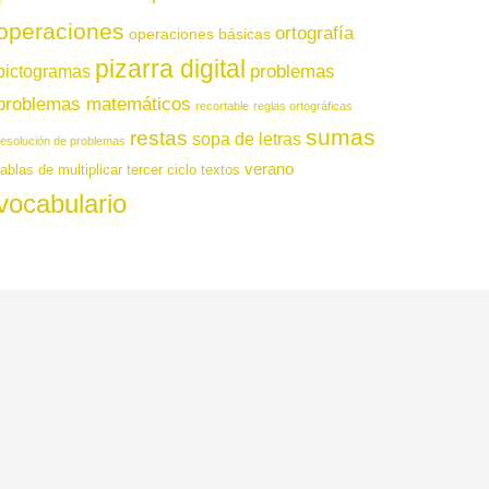
operaciones
ortografía
operaciones básicas
pizarra digital
pictogramas
problemas
problemas matemáticos
recortable
reglas ortográficas
sumas
restas
sopa de letras
resolución de problemas
verano
tablas de multiplicar
tercer ciclo
textos
vocabulario