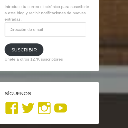
Introduce tu correo electrónico para suscribirte
a este blog y recibir notificaciones de nuevas
entradas.
Dirección
de
email
SUSCRIBIR
Únete a otros 127K suscriptores
SÍGUENOS
Ver
Ver
Ver
YouTube
perfil
perfil
perfil