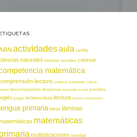
ETIQUETAS
actividades
aula
ABN
cartilla
ciencias naturales
colorear
ciencias sociales
competencia matemática
comprensión lectora
cuaderno actividades
cálculo
descomposición
divisiones
gramática
mental
expresión escrita
lectura
inglés
juego
lectoescritura
lectura comprensiva
lengua primaria
láminas
letras
matemáticas
matemáticas
primaria
multiplicaciones
navidad