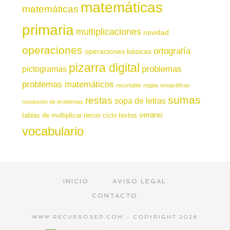
matemáticas
matemáticas
primaria
multiplicaciones
navidad
operaciones
ortografía
operaciones básicas
pizarra digital
pictogramas
problemas
problemas matemáticos
recortable
reglas ortográficas
sumas
restas
sopa de letras
resolución de problemas
verano
tablas de multiplicar
tercer ciclo
textos
vocabulario
INICIO
AVISO LEGAL
CONTACTO
WWW.RECURSOSEP.COM - COPYRIGHT 2026