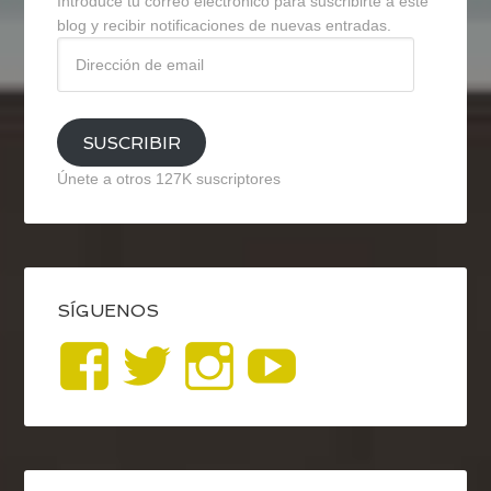
Introduce tu correo electrónico para suscribirte a este
blog y recibir notificaciones de nuevas entradas.
Dirección
de
email
SUSCRIBIR
Únete a otros 127K suscriptores
SÍGUENOS
Ver
Ver
Ver
YouTub
perfil
perfil
perfil
de
de
de