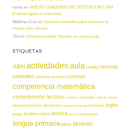
sonia
en
NUEVO CUADERNO DE LECTOESCRITURA
[Fuente ligada e imprenta]
Walkiria Cruz
en
Sudokus infantiles para entrenar la
mente este verano
ISA
en
Grafomotricidad. Vocales en mayúscula
ETIQUETAS
actividades
aula
ABN
ciencias
cartilla
naturales
colorear
ciencias sociales
competencia matemática
comprensión lectora
cuaderno actividades
cálculo mental
inglés
descomposición
divisiones
gramática
expresión escrita
lectura
juego
lectoescritura
lectura comprensiva
lengua primaria
láminas
letras