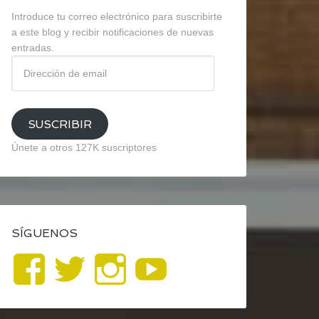
Introduce tu correo electrónico para suscribirte
a este blog y recibir notificaciones de nuevas
entradas.
Dirección
de
email
SUSCRIBIR
Únete a otros 127K suscriptores
SÍGUENOS
Ver
Ver
Ver
YouTube
perfil
perfil
perfil