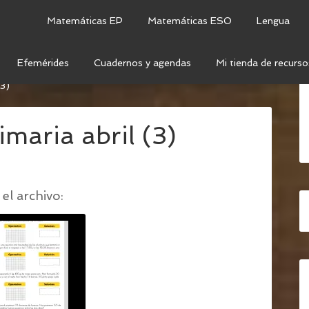
Matemáticas EP
Matemáticas ESO
Lengua
Efemérides
Cuadernos y agendas
Mi tienda de recurso
TICOS PARA LOS TRES CICLOS DE PRIMARIA – MES
3)
imaria abril (3)
el archivo: