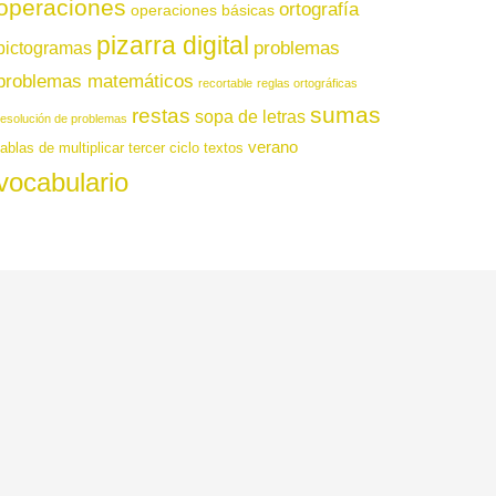
operaciones
ortografía
operaciones básicas
pizarra digital
pictogramas
problemas
problemas matemáticos
recortable
reglas ortográficas
sumas
restas
sopa de letras
resolución de problemas
verano
tablas de multiplicar
tercer ciclo
textos
vocabulario