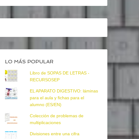
LO MÁS POPULAR
Libro de SOPAS DE LETRAS -
RECURSOSEP
EL APARATO DIGESTIVO: láminas
para el aula y fichas para el
alumno (ES/EN)
Colección de problemas de
multiplicaciones
Divisiones entre una cifra