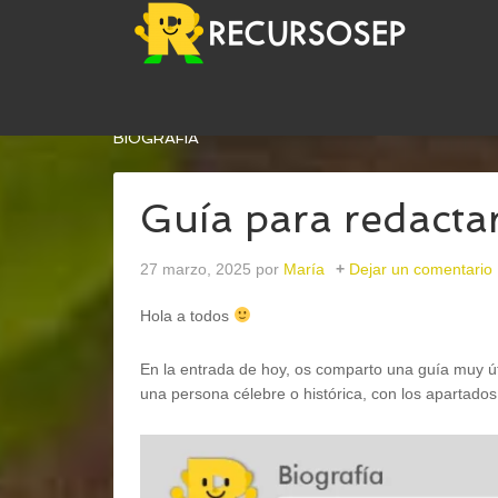
USTED ESTÁ AQUÍ:
INICIO
/
LENGUA
/
EXPRESIÓ
BIOGRAFÍA
Guía para redacta
27 marzo, 2025
por
María
Dejar un comentario
Hola a todos
En la entrada de hoy, os comparto una guía muy úti
una persona célebre o histórica, con los apartad