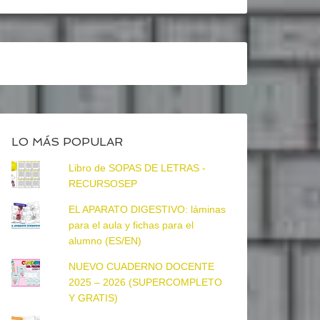
LO MÁS POPULAR
Libro de SOPAS DE LETRAS -
RECURSOSEP
EL APARATO DIGESTIVO: láminas
para el aula y fichas para el
alumno (ES/EN)
NUEVO CUADERNO DOCENTE
2025 – 2026 (SUPERCOMPLETO
Y GRATIS)