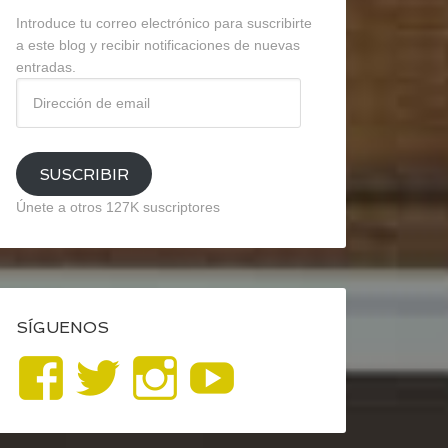
Introduce tu correo electrónico para suscribirte
a este blog y recibir notificaciones de nuevas
entradas.
Dirección
de
email
SUSCRIBIR
Únete a otros 127K suscriptores
SÍGUENOS
Ver
Ver
Ver
YouTube
perfil
perfil
perfil