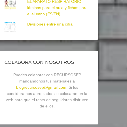
EL APARATO RESPIRATORIO:
láminas para el aula y fichas para
el alumno (ES/EN)
Divisiones entre una cifra
COLABORA CON NOSOTROS
Puedes colaborar con RECURSOSEP
mandándonos tus materiales a
blogrecursosep@gmail.com
. Si los
consideramos apropiados se colocarán en la
web para que el resto de seguidores disfruten
de ellos.