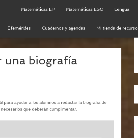
Matemáticas EP
Matemáticas ESO
Lengua
Efemérides
Cuadernos y agendas
Mi tienda de recurso
N ORAL Y ESCRITA
/
GUÍA PARA REDACTAR UNA
r una biografía
l para ayudar a los alumnos a redactar la biografía de
os necesarios que deberán cumplimentar.