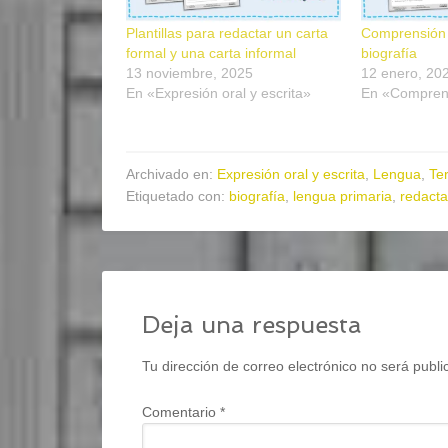
Plantillas para redactar un carta
Comprensión 
formal y una carta informal
biografía
13 noviembre, 2025
12 enero, 20
En «Expresión oral y escrita»
En «Comprens
Archivado en:
Expresión oral y escrita
,
Lengua
,
Ter
Etiquetado con:
biografía
,
lengua primaria
,
redacta
Deja una respuesta
Tu dirección de correo electrónico no será publi
Comentario
*