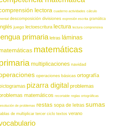
comprensión lectora
cuaderno actividades
cálculo
descomposición
divisiones
gramática
mental
expresión escrita
lectura
inglés
juego
lectoescritura
lectura comprensiva
lengua primaria
láminas
letras
matemáticas
matemáticas
primaria
multiplicaciones
navidad
operaciones
ortografía
operaciones básicas
pizarra digital
pictogramas
problemas
problemas matemáticos
recortable
reglas ortográficas
sumas
restas
sopa de letras
resolución de problemas
verano
tablas de multiplicar
tercer ciclo
textos
vocabulario