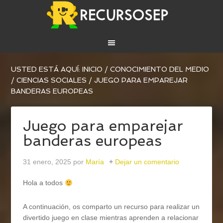
USTED ESTÁ AQUÍ:
INICIO
/
CONOCIMIENTO DEL MEDIO
/
CIENCIAS SOCIALES
/
JUEGO PARA EMPAREJAR
BANDERAS EUROPEAS
Juego para emparejar
banderas europeas
31 enero, 2025
por
María
Dejar un comentario
Hola a todos
A continuación, os comparto un recurso para realizar un
divertido juego en clase mientras aprenden a relacionar