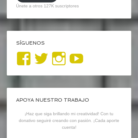
Únete a otros 127K suscriptores
SÍGUENOS
Ver
Ver
Ver
YouTub
perfil
perfil
perfil
de
de
de
blogrecursosep
recursosep
recursosep
APOYA NUESTRO TRABAJO
¡Haz que siga brillando mi creatividad! Con tu
en
en
en
donativo seguiré creando con pasión. ¡Cada aporte
cuenta!
Facebook
Twitter
Instagram