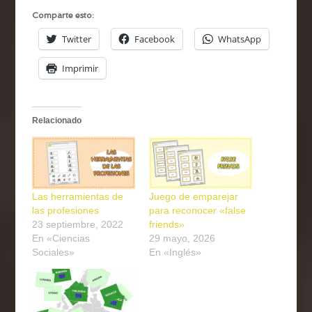
Comparte esto:
Twitter
Facebook
WhatsApp
Imprimir
Relacionado
Las herramientas de
Juego de emparejar
las profesiones
para reconocer «false
23 septiembre, 2022
friends»
En «Ciencias
29 mayo, 2026
Sociales»
En «Inglés»