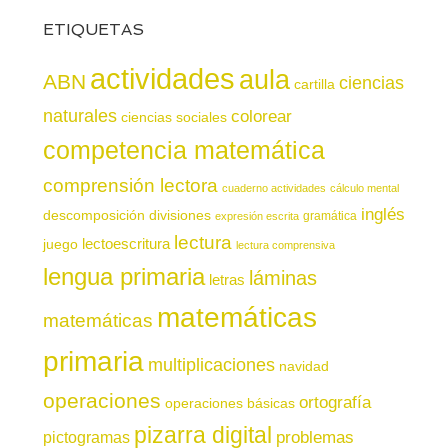
ETIQUETAS
actividades
aula
ABN
ciencias
cartilla
naturales
colorear
ciencias sociales
competencia matemática
comprensión lectora
cuaderno actividades
cálculo mental
inglés
descomposición
divisiones
gramática
expresión escrita
lectura
juego
lectoescritura
lectura comprensiva
lengua primaria
láminas
letras
matemáticas
matemáticas
primaria
multiplicaciones
navidad
operaciones
ortografía
operaciones básicas
pizarra digital
pictogramas
problemas