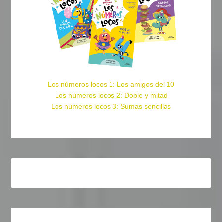
Los números locos 1: Los amigos del 10
Los números locos 2: Doble y mitad
Los números locos 3: Sumas sencillas