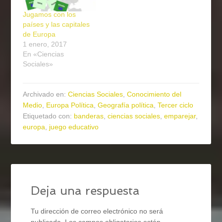
Jugamos con los
países y las capitales
de Europa
1 enero, 2017
En «Ciencias
Sociales»
Archivado en:
Ciencias Sociales
,
Conocimiento del
Medio
,
Europa Política
,
Geografía política
,
Tercer ciclo
Etiquetado con:
banderas
,
ciencias sociales
,
emparejar
,
europa
,
juego educativo
Deja una respuesta
Tu dirección de correo electrónico no será
publicada.
Los campos obligatorios están