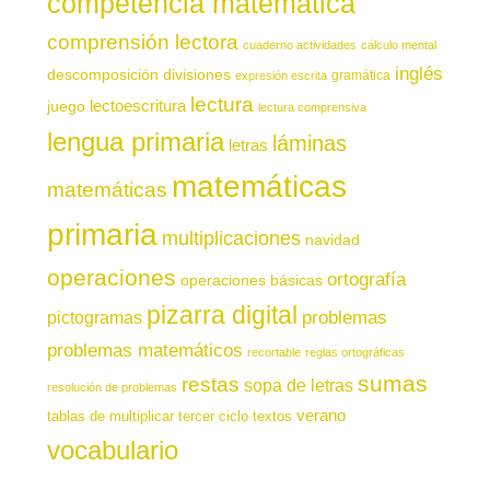
competencia matemática
comprensión lectora
cuaderno actividades
cálculo mental
inglés
descomposición
divisiones
gramática
expresión escrita
lectura
juego
lectoescritura
lectura comprensiva
lengua primaria
láminas
letras
matemáticas
matemáticas
primaria
multiplicaciones
navidad
operaciones
ortografía
operaciones básicas
pizarra digital
pictogramas
problemas
problemas matemáticos
recortable
reglas ortográficas
sumas
restas
sopa de letras
resolución de problemas
verano
tablas de multiplicar
tercer ciclo
textos
vocabulario