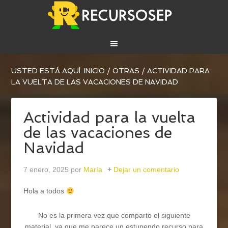
USTED ESTÁ AQUÍ:
INICIO
/
OTRAS
/
ACTIVIDAD PARA
LA VUELTA DE LAS VACACIONES DE NAVIDAD
Actividad para la vuelta
de las vacaciones de
Navidad
7 enero, 2025
por
María
Dejar un comentario
Hola a todos
No es la primera vez que comparto el siguiente
material, ya que me parece un estupendo recurso para