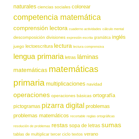
naturales
colorear
ciencias sociales
competencia matemática
comprensión lectora
cuaderno actividades
cálculo mental
inglés
descomposición
divisiones
gramática
expresión escrita
lectura
juego
lectoescritura
lectura comprensiva
lengua primaria
láminas
letras
matemáticas
matemáticas
primaria
multiplicaciones
navidad
operaciones
ortografía
operaciones básicas
pizarra digital
pictogramas
problemas
problemas matemáticos
recortable
reglas ortográficas
sumas
restas
sopa de letras
resolución de problemas
verano
tablas de multiplicar
tercer ciclo
textos