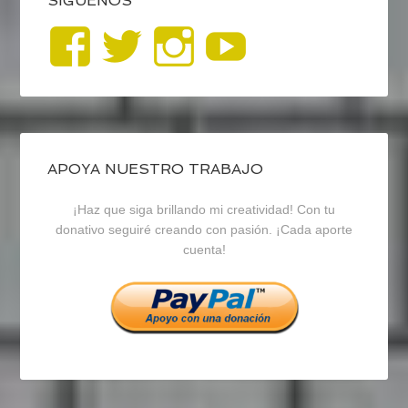
SÍGUENOS
Ver
Ver
Ver
YouTub
perfil
perfil
perfil
de
de
de
blogrecursosep
recursosep
recursosep
APOYA NUESTRO TRABAJO
¡Haz que siga brillando mi creatividad! Con tu
en
en
en
donativo seguiré creando con pasión. ¡Cada aporte
cuenta!
Facebook
Twitter
Instagram