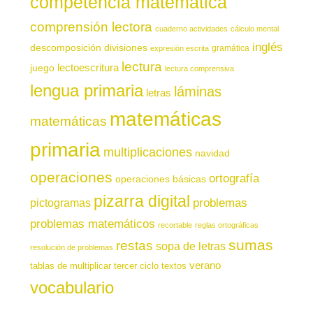
competencia matemática
comprensión lectora
cuaderno actividades
cálculo mental
inglés
descomposición
divisiones
gramática
expresión escrita
lectura
juego
lectoescritura
lectura comprensiva
lengua primaria
láminas
letras
matemáticas
matemáticas
primaria
multiplicaciones
navidad
operaciones
ortografía
operaciones básicas
pizarra digital
pictogramas
problemas
problemas matemáticos
recortable
reglas ortográficas
sumas
restas
sopa de letras
resolución de problemas
verano
tablas de multiplicar
tercer ciclo
textos
vocabulario