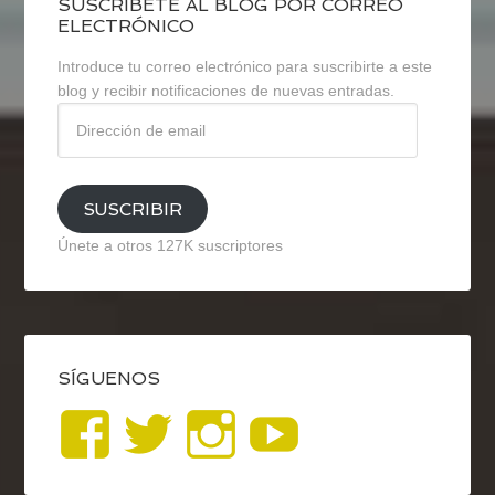
SUSCRÍBETE AL BLOG POR CORREO
ELECTRÓNICO
Introduce tu correo electrónico para suscribirte a este
blog y recibir notificaciones de nuevas entradas.
Dirección
de
email
SUSCRIBIR
Únete a otros 127K suscriptores
SÍGUENOS
Ver
Ver
Ver
YouTub
perfil
perfil
perfil