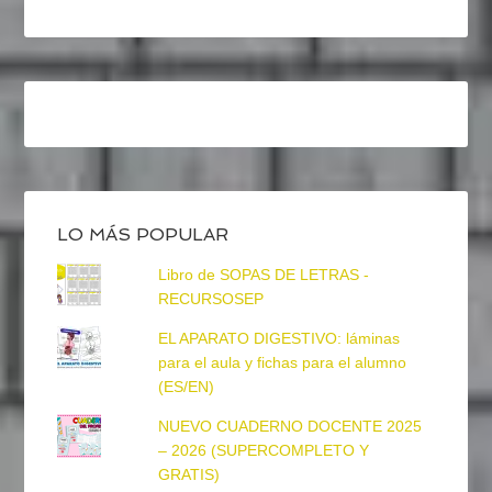
LO MÁS POPULAR
Libro de SOPAS DE LETRAS -
RECURSOSEP
EL APARATO DIGESTIVO: láminas
para el aula y fichas para el alumno
(ES/EN)
NUEVO CUADERNO DOCENTE 2025
– 2026 (SUPERCOMPLETO Y
GRATIS)