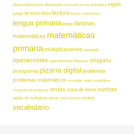
inglés
descomposición
divisiones
gramática
expresión escrita
lectura
juego
lectoescritura
lectura comprensiva
lengua primaria
láminas
letras
matemáticas
matemáticas
primaria
multiplicaciones
navidad
operaciones
ortografía
operaciones básicas
pizarra digital
pictogramas
problemas
problemas matemáticos
recortable
reglas ortográficas
sumas
restas
sopa de letras
resolución de problemas
verano
tablas de multiplicar
tercer ciclo
textos
vocabulario