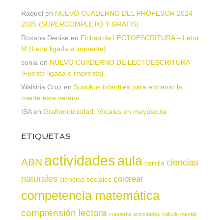
Raquel
en
NUEVO CUADERNO DEL PROFESOR 2024 –
2025 (SUPERCOMPLETO Y GRATIS)
Roxana Denise
en
Fichas de LECTOESCRITURA – Letra
M (Letra ligada e imprenta)
sonia
en
NUEVO CUADERNO DE LECTOESCRITURA
[Fuente ligada e imprenta]
Walkiria Cruz
en
Sudokus infantiles para entrenar la
mente este verano
ISA
en
Grafomotricidad. Vocales en mayúscula
ETIQUETAS
actividades
aula
ABN
ciencias
cartilla
naturales
colorear
ciencias sociales
competencia matemática
comprensión lectora
cuaderno actividades
cálculo mental