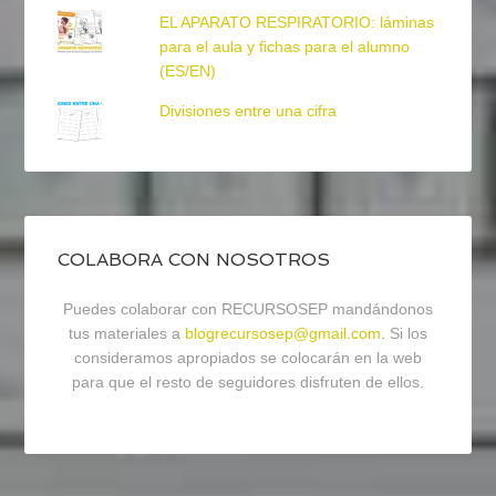
EL APARATO RESPIRATORIO: láminas
para el aula y fichas para el alumno
(ES/EN)
Divisiones entre una cifra
COLABORA CON NOSOTROS
Puedes colaborar con RECURSOSEP mandándonos
tus materiales a
blogrecursosep@gmail.com
. Si los
consideramos apropiados se colocarán en la web
para que el resto de seguidores disfruten de ellos.