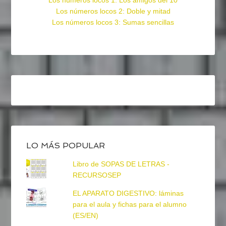
Los números locos 1: Los amigos del 10
Los números locos 2: Doble y mitad
Los números locos 3: Sumas sencillas
LO MÁS POPULAR
Libro de SOPAS DE LETRAS -
RECURSOSEP
EL APARATO DIGESTIVO: láminas
para el aula y fichas para el alumno
(ES/EN)