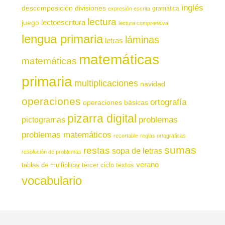
inglés
descomposición
divisiones
gramática
expresión escrita
lectura
juego
lectoescritura
lectura comprensiva
lengua primaria
láminas
letras
matemáticas
matemáticas
primaria
multiplicaciones
navidad
operaciones
ortografía
operaciones básicas
pizarra digital
pictogramas
problemas
problemas matemáticos
recortable
reglas ortográficas
sumas
restas
sopa de letras
resolución de problemas
verano
tablas de multiplicar
tercer ciclo
textos
vocabulario