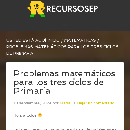
USTED ESTÁ AQUÍ:
INICIO
/
MATEMÁTICAS
/
PROBLEMAS MATEMÁTICOS PARA LOS TRES CICLOS
DE PRIMARIA
Problemas matemáticos
para los tres ciclos de
Primaria
19 septiembre, 2024
por
María
Dejar un comentario
Hola a todos
En la educación primaria, la resolución de problemas es