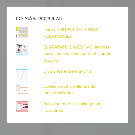
LO MÁS POPULAR
Libro de SOPAS DE LETRAS -
RECURSOSEP
EL APARATO DIGESTIVO: láminas
para el aula y fichas para el alumno
(ES/EN)
Divisiones entre una cifra
Colección de problemas de
multiplicaciones
Actividades de iniciación a las
fracciones