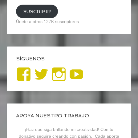
SUSCRIBIR
Únete a otros 127K suscriptores
SÍGUENOS
Ver
Ver
Ver
YouTub
perfil
perfil
perfil
de
de
de
blogrecursosep
recursosep
recursosep
APOYA NUESTRO TRABAJO
¡Haz que siga brillando mi creatividad! Con tu
en
en
en
donativo seguiré creando con pasión. ¡Cada aporte