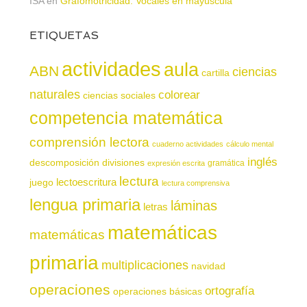
ISA
en
Grafomotricidad. Vocales en mayúscula
ETIQUETAS
actividades
aula
ABN
ciencias
cartilla
naturales
colorear
ciencias sociales
competencia matemática
comprensión lectora
cuaderno actividades
cálculo mental
inglés
descomposición
divisiones
gramática
expresión escrita
lectura
juego
lectoescritura
lectura comprensiva
lengua primaria
láminas
letras
matemáticas
matemáticas
primaria
multiplicaciones
navidad
operaciones
ortografía
operaciones básicas