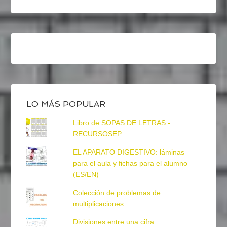
LO MÁS POPULAR
Libro de SOPAS DE LETRAS -
RECURSOSEP
EL APARATO DIGESTIVO: láminas
para el aula y fichas para el alumno
(ES/EN)
Colección de problemas de
multiplicaciones
Divisiones entre una cifra