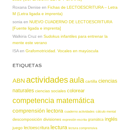
Roxana Denise
en
Fichas de LECTOESCRITURA – Letra
M (Letra ligada e imprenta)
sonia
en
NUEVO CUADERNO DE LECTOESCRITURA
[Fuente ligada e imprenta]
Walkiria Cruz
en
Sudokus infantiles para entrenar la
mente este verano
ISA
en
Grafomotricidad. Vocales en mayúscula
ETIQUETAS
actividades
aula
ABN
ciencias
cartilla
naturales
colorear
ciencias sociales
competencia matemática
comprensión lectora
cuaderno actividades
cálculo mental
inglés
descomposición
divisiones
gramática
expresión escrita
lectura
juego
lectoescritura
lectura comprensiva