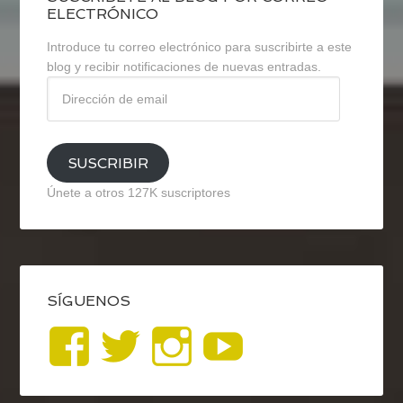
ELECTRÓNICO
Introduce tu correo electrónico para suscribirte a este
blog y recibir notificaciones de nuevas entradas.
Dirección
de
email
SUSCRIBIR
Únete a otros 127K suscriptores
SÍGUENOS
Ver
Ver
Ver
YouTub
perfil
perfil
perfil