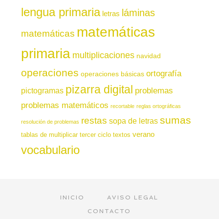
lengua primaria
láminas
letras
matemáticas
matemáticas
primaria
multiplicaciones
navidad
operaciones
ortografía
operaciones básicas
pizarra digital
pictogramas
problemas
problemas matemáticos
recortable
reglas ortográficas
sumas
restas
sopa de letras
resolución de problemas
verano
tablas de multiplicar
tercer ciclo
textos
vocabulario
INICIO
AVISO LEGAL
CONTACTO