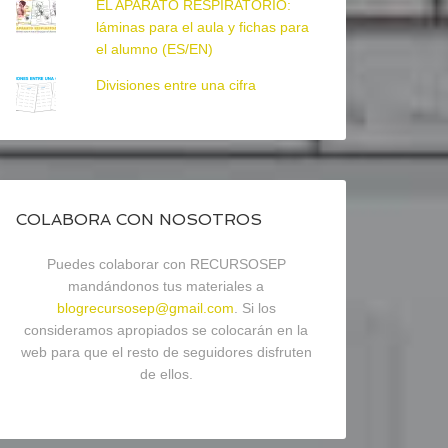
EL APARATO RESPIRATORIO:
láminas para el aula y fichas para
el alumno (ES/EN)
Divisiones entre una cifra
COLABORA CON NOSOTROS
Puedes colaborar con RECURSOSEP
mandándonos tus materiales a
blogrecursosep@gmail.com
. Si los
consideramos apropiados se colocarán en la
web para que el resto de seguidores disfruten
de ellos.