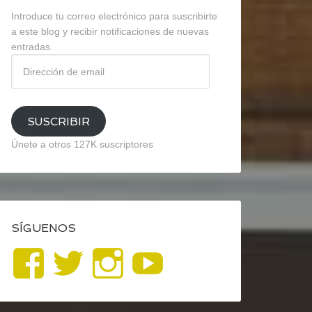
Introduce tu correo electrónico para suscribirte
a este blog y recibir notificaciones de nuevas
entradas.
Dirección
de
email
SUSCRIBIR
Únete a otros 127K suscriptores
SÍGUENOS
Ver
Ver
Ver
YouTube
perfil
perfil
perfil