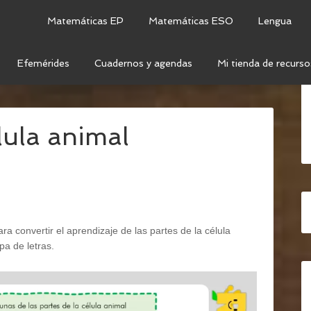
Matemáticas EP
Matemáticas ESO
Lengua
Efemérides
Cuadernos y agendas
Mi tienda de recurso
 MEDIO
/
CIENCIAS DE LA NATURALEZA
/
SOPA DE
lula animal
a convertir el aprendizaje de las partes de la célula
pa de letras.