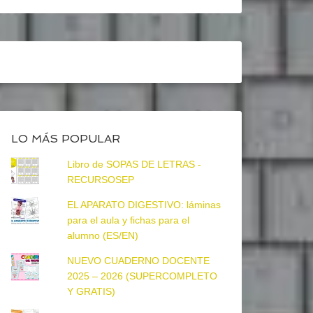
LO MÁS POPULAR
Libro de SOPAS DE LETRAS -
RECURSOSEP
EL APARATO DIGESTIVO: láminas
para el aula y fichas para el
alumno (ES/EN)
NUEVO CUADERNO DOCENTE
2025 – 2026 (SUPERCOMPLETO
Y GRATIS)