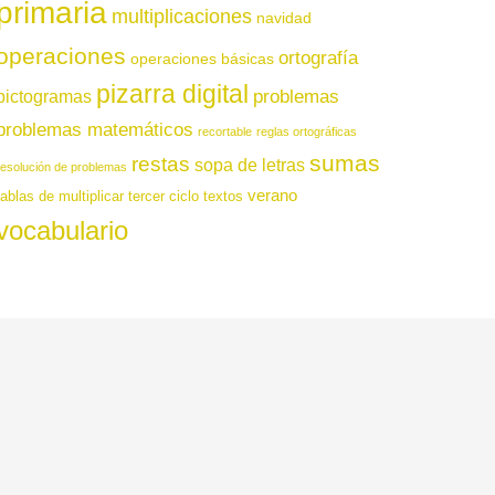
primaria
multiplicaciones
navidad
operaciones
ortografía
operaciones básicas
pizarra digital
pictogramas
problemas
problemas matemáticos
recortable
reglas ortográficas
sumas
restas
sopa de letras
resolución de problemas
verano
tablas de multiplicar
tercer ciclo
textos
vocabulario