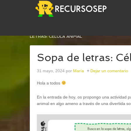
USTED ESTÁ AQUÍ:
INICIO
/
CONOCIMIENTO DEL
LETRAS: CÉLULA ANIMAL
Sopa de letras: Cé
31 mayo, 2024
por
María
Dejar un comentario
Hola a todos
En la entrada de hoy, os propongo una actividad par
animal en algo ameno a través de una divertida so