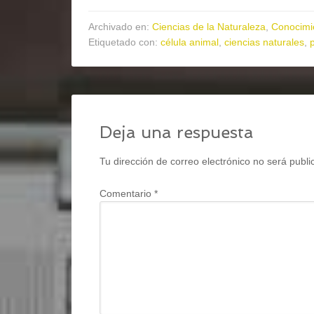
Archivado en:
Ciencias de la Naturaleza
,
Conocimi
Etiquetado con:
célula animal
,
ciencias naturales
,
Deja una respuesta
Tu dirección de correo electrónico no será publi
Comentario
*