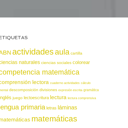
ETIQUETAS
actividades
aula
ABN
cartilla
ciencias naturales
colorear
ciencias sociales
competencia matemática
comprensión lectora
cuaderno actividades
cálculo
descomposición
divisiones
gramática
mental
expresión escrita
lectura
inglés
juego
lectoescritura
lectura comprensiva
lengua primaria
láminas
letras
matemáticas
matemáticas