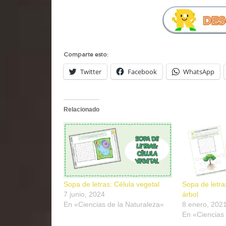
Comparte esto:
Twitter
Facebook
WhatsApp
Relacionado
Sopa de letras: Célula vegetal
Sopa de letra
7 junio, 2024
árbol
En «Ciencias de la Naturaleza»
8 enero, 202
En «Ciencias 