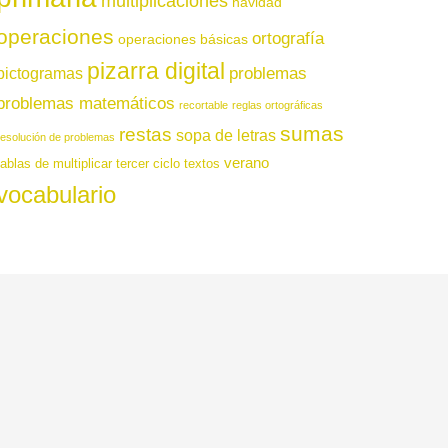
multiplicaciones
navidad
operaciones
ortografía
operaciones básicas
pizarra digital
pictogramas
problemas
problemas matemáticos
recortable
reglas ortográficas
sumas
restas
sopa de letras
resolución de problemas
verano
tablas de multiplicar
tercer ciclo
textos
vocabulario