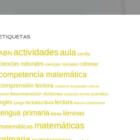
ETIQUETAS
actividades
aula
ABN
cartilla
ciencias naturales
colorear
ciencias sociales
competencia matemática
comprensión lectora
cuaderno actividades
cálculo
descomposición
divisiones
gramática
mental
expresión escrita
lectura
inglés
juego
lectoescritura
lectura comprensiva
lengua primaria
láminas
letras
matemáticas
matemáticas
primaria