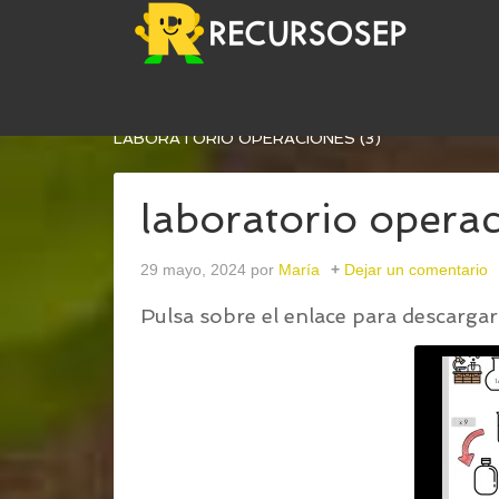
USTED ESTÁ AQUÍ:
INICIO
/
EL LABORATARIO D
LABORATORIO OPERACIONES (3)
laboratorio operac
29 mayo, 2024
por
María
Dejar un comentario
Pulsa sobre el enlace para descargar 