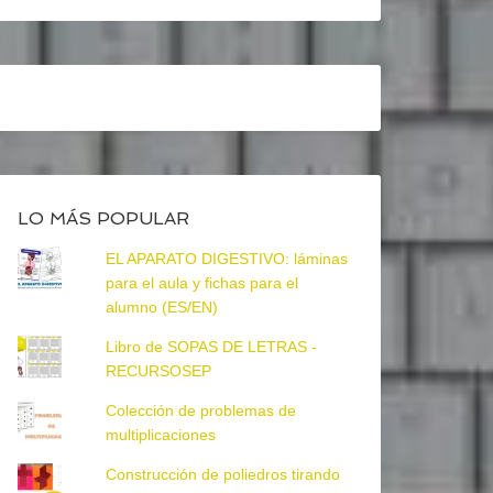
LO MÁS POPULAR
EL APARATO DIGESTIVO: láminas
para el aula y fichas para el
alumno (ES/EN)
Libro de SOPAS DE LETRAS -
RECURSOSEP
Colección de problemas de
multiplicaciones
Construcción de poliedros tirando