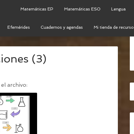
Matemáticas EP
Matemáticas ESO
Lengua
Efemérides
Cuadernos y agendas
Mi tienda de recurso
E LAS OPERACIONES MATEMÁTICAS + PLANTILLA
/
iones (3)
el archivo: