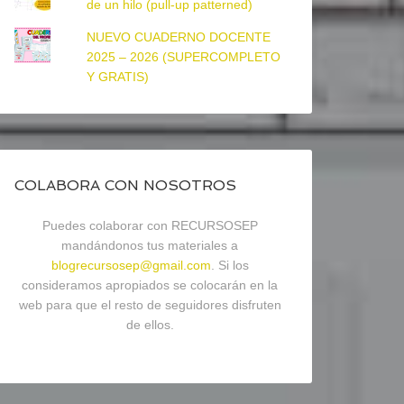
de un hilo (pull-up patterned)
NUEVO CUADERNO DOCENTE
2025 – 2026 (SUPERCOMPLETO
Y GRATIS)
COLABORA CON NOSOTROS
Puedes colaborar con RECURSOSEP
mandándonos tus materiales a
blogrecursosep@gmail.com
. Si los
consideramos apropiados se colocarán en la
web para que el resto de seguidores disfruten
de ellos.