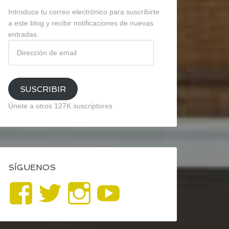
Introduce tu correo electrónico para suscribirte
a este blog y recibir notificaciones de nuevas
entradas.
Dirección
de
email
SUSCRIBIR
Únete a otros 127K suscriptores
SÍGUENOS
Ver
Ver
Ver
YouTube
perfil
perfil
perfil