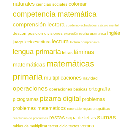
naturales
colorear
ciencias sociales
competencia matemática
comprensión lectora
cuaderno actividades
cálculo mental
inglés
descomposición
divisiones
gramática
expresión escrita
lectura
juego
lectoescritura
lectura comprensiva
lengua primaria
láminas
letras
matemáticas
matemáticas
primaria
multiplicaciones
navidad
operaciones
ortografía
operaciones básicas
pizarra digital
pictogramas
problemas
problemas matemáticos
recortable
reglas ortográficas
sumas
restas
sopa de letras
resolución de problemas
verano
tablas de multiplicar
tercer ciclo
textos