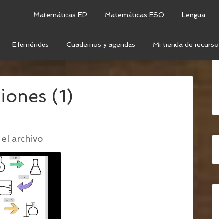
Matemáticas EP
Matemáticas ESO
Lengua
Efemérides
Cuadernos y agendas
Mi tienda de recurso
E LAS OPERACIONES MATEMÁTICAS + PLANTILLA
/
iones (1)
el archivo: