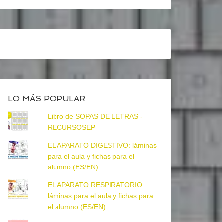
LO MÁS POPULAR
Libro de SOPAS DE LETRAS -
RECURSOSEP
EL APARATO DIGESTIVO: láminas
para el aula y fichas para el
alumno (ES/EN)
EL APARATO RESPIRATORIO:
láminas para el aula y fichas para
el alumno (ES/EN)