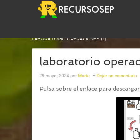
USTED ESTÁ AQUÍ:
INICIO
/
EL LABORATARIO D
LABORATORIO OPERACIONES (1)
laboratorio operac
29 mayo, 2024
por
María
Dejar un comentario
Pulsa sobre el enlace para descargar 