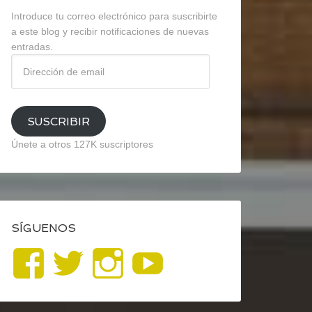
Introduce tu correo electrónico para suscribirte
a este blog y recibir notificaciones de nuevas
entradas.
Dirección
de
email
SUSCRIBIR
Únete a otros 127K suscriptores
SÍGUENOS
Ver
Ver
Ver
YouTube
perfil
perfil
perfil