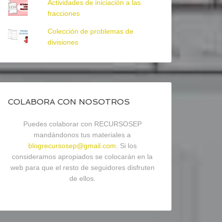
Actividades de iniciación a las
fracciones
Colección de problemas de
divisiones
COLABORA CON NOSOTROS
Puedes colaborar con RECURSOSEP
mandándonos tus materiales a
blogrecursosep@gmail.com
. Si los
consideramos apropiados se colocarán en la
web para que el resto de seguidores disfruten
de ellos.