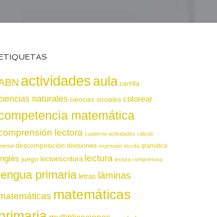
ETIQUETAS
actividades
aula
ABN
cartilla
ciencias naturales
colorear
ciencias sociales
competencia matemática
comprensión lectora
cuaderno actividades
cálculo
descomposición
divisiones
gramática
mental
expresión escrita
lectura
inglés
juego
lectoescritura
lectura comprensiva
lengua primaria
láminas
letras
matemáticas
matemáticas
primaria