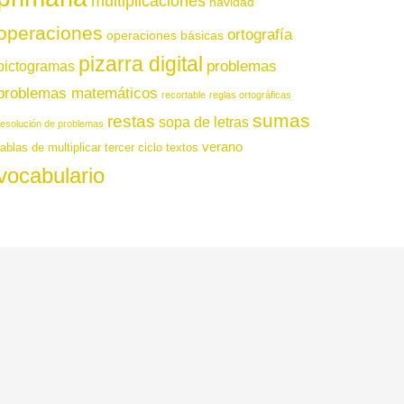
multiplicaciones
navidad
operaciones
ortografía
operaciones básicas
pizarra digital
pictogramas
problemas
problemas matemáticos
recortable
reglas ortográficas
sumas
restas
sopa de letras
resolución de problemas
verano
tablas de multiplicar
tercer ciclo
textos
vocabulario