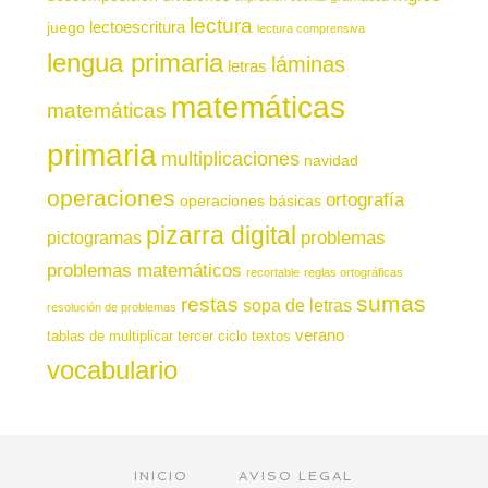
lectura
juego
lectoescritura
lectura comprensiva
lengua primaria
láminas
letras
matemáticas
matemáticas
primaria
multiplicaciones
navidad
operaciones
ortografía
operaciones básicas
pizarra digital
pictogramas
problemas
problemas matemáticos
recortable
reglas ortográficas
sumas
restas
sopa de letras
resolución de problemas
verano
tablas de multiplicar
tercer ciclo
textos
vocabulario
INICIO
AVISO LEGAL