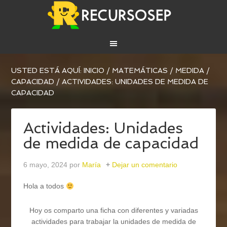
USTED ESTÁ AQUÍ:
INICIO
/
MATEMÁTICAS
/
MEDIDA
/
CAPACIDAD
/
ACTIVIDADES: UNIDADES DE MEDIDA DE
CAPACIDAD
Actividades: Unidades
de medida de capacidad
6 mayo, 2024
por
María
Dejar un comentario
Hola a todos
Hoy os comparto una ficha con diferentes y variadas
actividades para trabajar la unidades de medida de