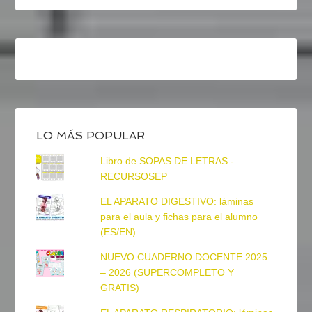
LO MÁS POPULAR
Libro de SOPAS DE LETRAS -
RECURSOSEP
EL APARATO DIGESTIVO: láminas
para el aula y fichas para el alumno
(ES/EN)
NUEVO CUADERNO DOCENTE 2025
– 2026 (SUPERCOMPLETO Y
GRATIS)