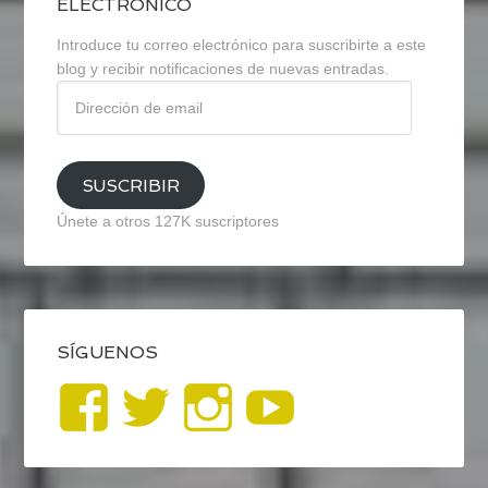
ELECTRÓNICO
Introduce tu correo electrónico para suscribirte a este
blog y recibir notificaciones de nuevas entradas.
Dirección
de
email
SUSCRIBIR
Únete a otros 127K suscriptores
SÍGUENOS
Ver
Ver
Ver
YouTub
perfil
perfil
perfil