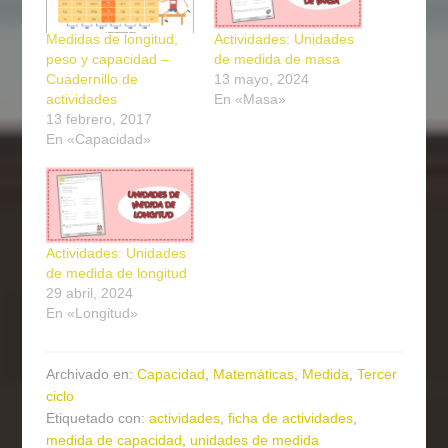
Medidas de longitud,
Actividades: Unidades
peso y capacidad –
de medida de masa
Cuadernillo de
13 mayo, 2024
actividades
En «Masa»
13 febrero, 2017
En «Capacidad»
Actividades: Unidades
de medida de longitud
29 abril, 2024
En «Longitud»
Archivado en:
Capacidad
,
Matemáticas
,
Medida
,
Tercer
ciclo
Etiquetado con:
actividades
,
ficha de actividades
,
medida de capacidad
,
unidades de medida