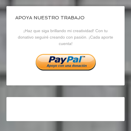
de
de
de
blogrecursosep
recursosep
recursosep
APOYA NUESTRO TRABAJO
¡Haz que siga brillando mi creatividad! Con tu
en
en
en
donativo seguiré creando con pasión. ¡Cada aporte
cuenta!
Facebook
Twitter
Instagram