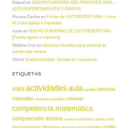
Raquel
en
NUEVO CUADERNO DEL PROFESOR 2024 –
2025 (SUPERCOMPLETO Y GRATIS)
Roxana Denise
en
Fichas de LECTOESCRITURA – Letra
M (Letra ligada e imprenta)
sonia
en
NUEVO CUADERNO DE LECTOESCRITURA
[Fuente ligada e imprenta]
Walkiria Cruz
en
Sudokus infantiles para entrenar la
mente este verano
ISA
en
Grafomotricidad. Vocales en mayúscula
ETIQUETAS
actividades
aula
ABN
ciencias
cartilla
naturales
colorear
ciencias sociales
competencia matemática
comprensión lectora
cuaderno actividades
cálculo mental
inglés
descomposición
divisiones
gramática
expresión escrita