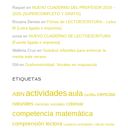
Raquel
en
NUEVO CUADERNO DEL PROFESOR 2024 –
2025 (SUPERCOMPLETO Y GRATIS)
Roxana Denise
en
Fichas de LECTOESCRITURA – Letra
M (Letra ligada e imprenta)
sonia
en
NUEVO CUADERNO DE LECTOESCRITURA
[Fuente ligada e imprenta]
Walkiria Cruz
en
Sudokus infantiles para entrenar la
mente este verano
ISA
en
Grafomotricidad. Vocales en mayúscula
ETIQUETAS
actividades
aula
ABN
ciencias
cartilla
naturales
colorear
ciencias sociales
competencia matemática
comprensión lectora
cuaderno actividades
cálculo mental