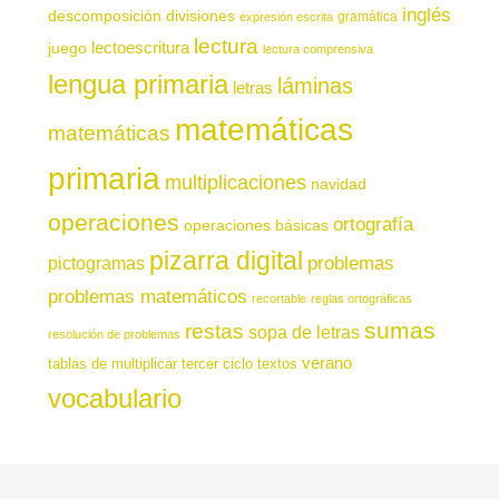
inglés
descomposición
divisiones
gramática
expresión escrita
lectura
juego
lectoescritura
lectura comprensiva
lengua primaria
láminas
letras
matemáticas
matemáticas
primaria
multiplicaciones
navidad
operaciones
ortografía
operaciones básicas
pizarra digital
pictogramas
problemas
problemas matemáticos
recortable
reglas ortográficas
sumas
restas
sopa de letras
resolución de problemas
verano
tablas de multiplicar
tercer ciclo
textos
vocabulario