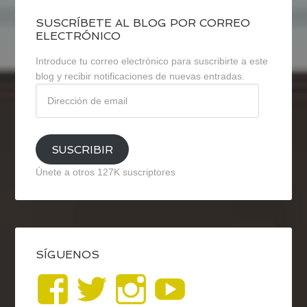
SUSCRÍBETE AL BLOG POR CORREO
ELECTRÓNICO
Introduce tu correo electrónico para suscribirte a este
blog y recibir notificaciones de nuevas entradas.
Dirección
de
email
SUSCRIBIR
Únete a otros 127K suscriptores
SÍGUENOS
Ver
Ver
Ver
YouTub