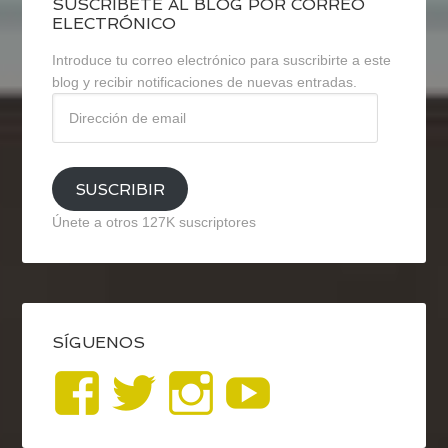
SUSCRÍBETE AL BLOG POR CORREO
ELECTRÓNICO
Introduce tu correo electrónico para suscribirte a este
blog y recibir notificaciones de nuevas entradas.
Dirección
de
email
SUSCRIBIR
Únete a otros 127K suscriptores
SÍGUENOS
Ver
Ver
Ver
YouTub
perfil
perfil
perfil