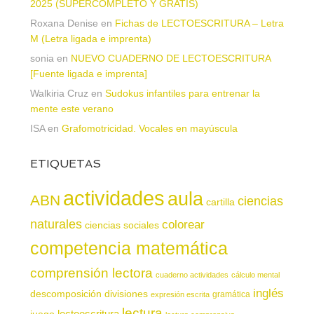
2025 (SUPERCOMPLETO Y GRATIS)
Roxana Denise
en
Fichas de LECTOESCRITURA – Letra
M (Letra ligada e imprenta)
sonia
en
NUEVO CUADERNO DE LECTOESCRITURA
[Fuente ligada e imprenta]
Walkiria Cruz
en
Sudokus infantiles para entrenar la
mente este verano
ISA
en
Grafomotricidad. Vocales en mayúscula
ETIQUETAS
actividades
aula
ABN
ciencias
cartilla
naturales
colorear
ciencias sociales
competencia matemática
comprensión lectora
cuaderno actividades
cálculo mental
inglés
descomposición
divisiones
gramática
expresión escrita
lectura
juego
lectoescritura