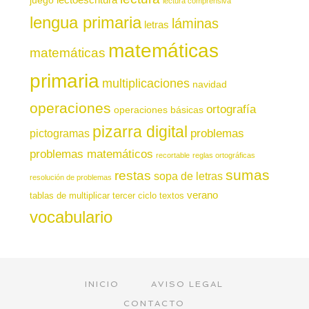
lectura comprensiva
lengua primaria
láminas
letras
matemáticas
matemáticas
primaria
multiplicaciones
navidad
operaciones
ortografía
operaciones básicas
pizarra digital
pictogramas
problemas
problemas matemáticos
recortable
reglas ortográficas
sumas
restas
sopa de letras
resolución de problemas
verano
tablas de multiplicar
tercer ciclo
textos
vocabulario
INICIO
AVISO LEGAL
CONTACTO