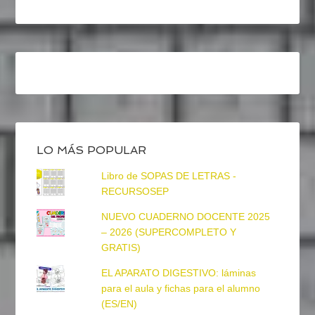
LO MÁS POPULAR
Libro de SOPAS DE LETRAS -
RECURSOSEP
NUEVO CUADERNO DOCENTE 2025
– 2026 (SUPERCOMPLETO Y
GRATIS)
EL APARATO DIGESTIVO: láminas
para el aula y fichas para el alumno
(ES/EN)