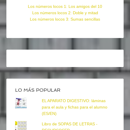
Los números locos 1: Los amigos del 10
Los números locos 2: Doble y mitad
Los números locos 3: Sumas sencillas
LO MÁS POPULAR
EL APARATO DIGESTIVO: láminas
para el aula y fichas para el alumno
(ES/EN)
Libro de SOPAS DE LETRAS -