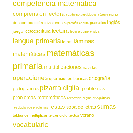
competencia matemática
comprensión lectora
cuaderno actividades
cálculo mental
inglés
descomposición
divisiones
gramática
expresión escrita
lectura
juego
lectoescritura
lectura comprensiva
lengua primaria
láminas
letras
matemáticas
matemáticas
primaria
multiplicaciones
navidad
operaciones
ortografía
operaciones básicas
pizarra digital
pictogramas
problemas
problemas matemáticos
recortable
reglas ortográficas
sumas
restas
sopa de letras
resolución de problemas
verano
tablas de multiplicar
tercer ciclo
textos
vocabulario