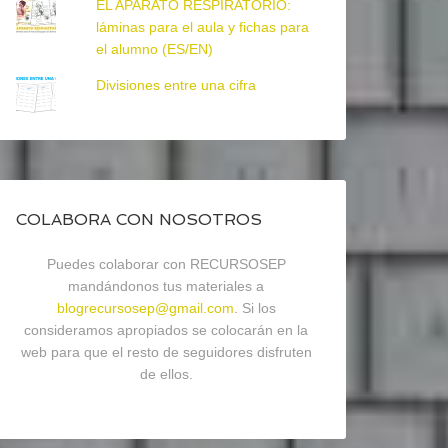
EL APARATO RESPIRATORIO:
láminas para el aula y fichas para
el alumno (ES/EN)
Divisiones entre una cifra
COLABORA CON NOSOTROS
Puedes colaborar con RECURSOSEP
mandándonos tus materiales a
blogrecursosep@gmail.com
. Si los
consideramos apropiados se colocarán en la
web para que el resto de seguidores disfruten
de ellos.