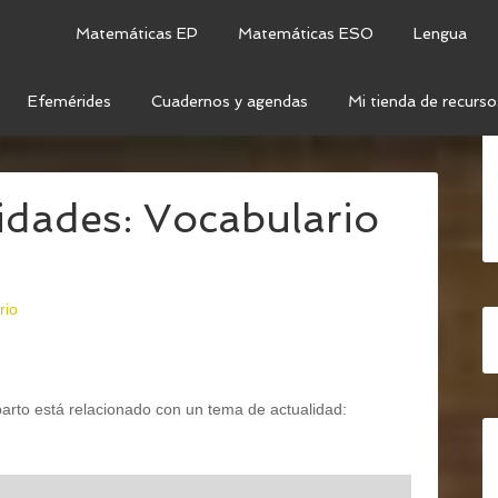
Matemáticas EP
Matemáticas ESO
Lengua
Efemérides
Cuadernos y agendas
Mi tienda de recurso
C: NAVIDAD
/
CUADERNO DE ACTIVIDADES:
idades: Vocabulario
rio
rto está relacionado con un tema de actualidad: