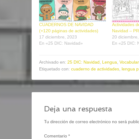
CUADERNOS DE NAVIDAD
Actividades d
(+120 páginas de actividades)
Navidad – 
17 diciembre, 2023
20 diciembre
En «25 DIC: Navidad»
En «25 DIC: 
Archivado en:
25 DIC: Navidad
,
Lengua
,
Vocabular
Etiquetado con:
cuaderno de actividades
,
lengua p
Deja una respuesta
Tu dirección de correo electrónico no será publi
Comentario
*