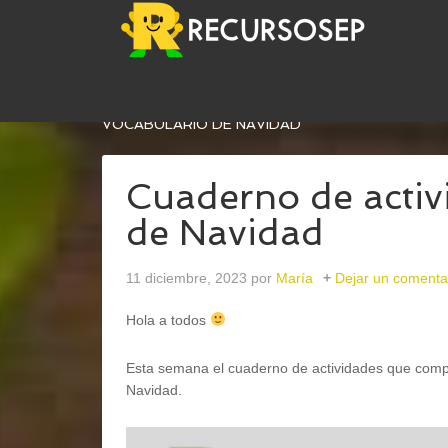
USTED ESTÁ AQUÍ:
INICIO
/
EFEMÉRIDES
/
25 DI
VOCABULARIO DE NAVIDAD
Cuaderno de activ
de Navidad
11 diciembre, 2023
por
María
Dejar un comenta
Hola a todos
Esta semana el cuaderno de actividades que compa
Navidad.