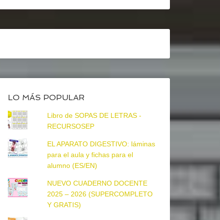
LO MÁS POPULAR
Libro de SOPAS DE LETRAS -
RECURSOSEP
EL APARATO DIGESTIVO: láminas
para el aula y fichas para el
alumno (ES/EN)
NUEVO CUADERNO DOCENTE
2025 – 2026 (SUPERCOMPLETO
Y GRATIS)