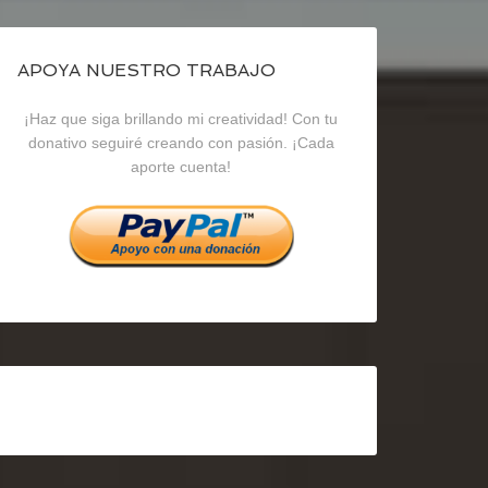
de
de
de
blogrecursosep
recursosep
recursosep
APOYA NUESTRO TRABAJO
¡Haz que siga brillando mi creatividad! Con tu
en
en
en
donativo seguiré creando con pasión. ¡Cada
aporte cuenta!
Facebook
Twitter
Instagram