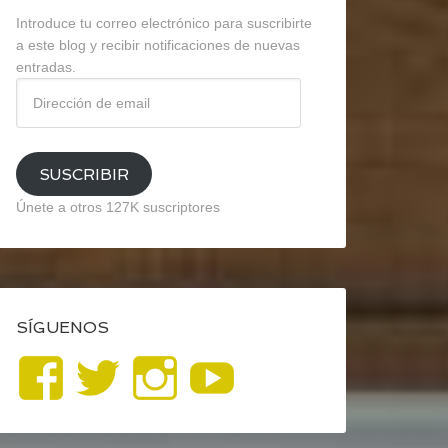
Introduce tu correo electrónico para suscribirte
a este blog y recibir notificaciones de nuevas
entradas.
Dirección
de
email
SUSCRIBIR
Únete a otros 127K suscriptores
SÍGUENOS
Ver
Ver
Ver
YouTube
perfil
perfil
perfil