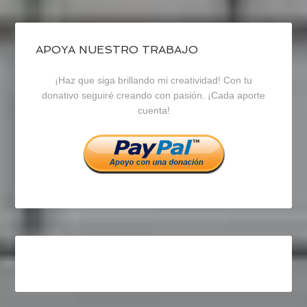
de
de
de
blogrecursosep
recursosep
recursosep
APOYA NUESTRO TRABAJO
¡Haz que siga brillando mi creatividad! Con tu
en
en
en
donativo seguiré creando con pasión. ¡Cada aporte
cuenta!
Facebook
Twitter
Instagram