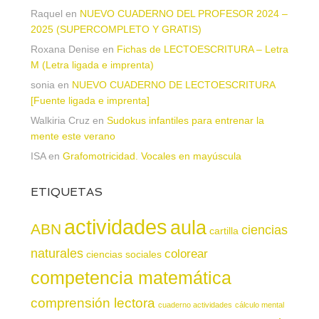
Raquel
en
NUEVO CUADERNO DEL PROFESOR 2024 –
2025 (SUPERCOMPLETO Y GRATIS)
Roxana Denise
en
Fichas de LECTOESCRITURA – Letra
M (Letra ligada e imprenta)
sonia
en
NUEVO CUADERNO DE LECTOESCRITURA
[Fuente ligada e imprenta]
Walkiria Cruz
en
Sudokus infantiles para entrenar la
mente este verano
ISA
en
Grafomotricidad. Vocales en mayúscula
ETIQUETAS
actividades
aula
ABN
ciencias
cartilla
naturales
colorear
ciencias sociales
competencia matemática
comprensión lectora
cuaderno actividades
cálculo mental