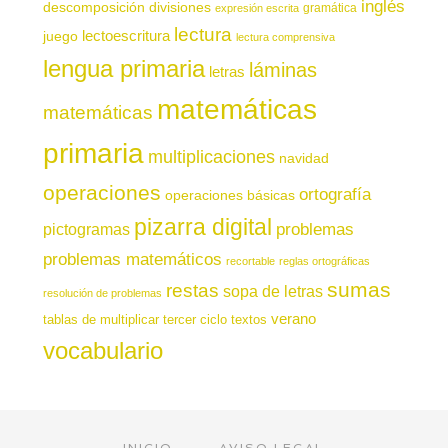
inglés
descomposición
divisiones
gramática
expresión escrita
lectura
juego
lectoescritura
lectura comprensiva
lengua primaria
láminas
letras
matemáticas
matemáticas
primaria
multiplicaciones
navidad
operaciones
ortografía
operaciones básicas
pizarra digital
pictogramas
problemas
problemas matemáticos
recortable
reglas ortográficas
sumas
restas
sopa de letras
resolución de problemas
verano
tablas de multiplicar
tercer ciclo
textos
vocabulario