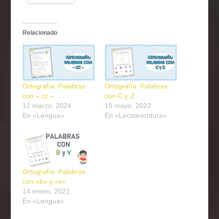
Relacionado
Ortografía: Palabras
Ortografía: Palabras
con – cc –
con C y Z
12 marzo, 2024
19 mayo, 2022
En «Lengua»
En «Lectoescritura»
Ortografía: Palabras
con «b» y «v»
14 enero, 2021
En «Lengua»