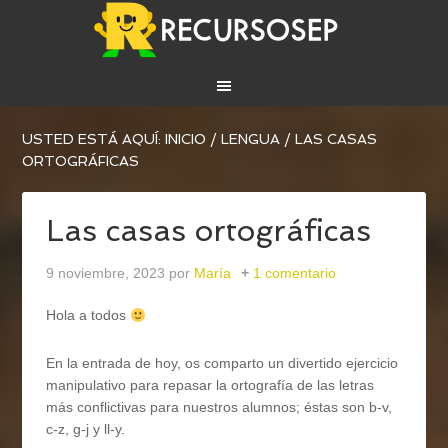
USTED ESTÁ AQUÍ:
INICIO
/
LENGUA
/
LAS CASAS
ORTOGRÁFICAS
Las casas ortográficas
9 noviembre, 2023
por
María
1 comentario
Hola a todos
En la entrada de hoy, os comparto un divertido ejercicio
manipulativo para repasar la ortografía de las letras
más conflictivas para nuestros alumnos; éstas son b-v,
c-z, g-j y ll-y.