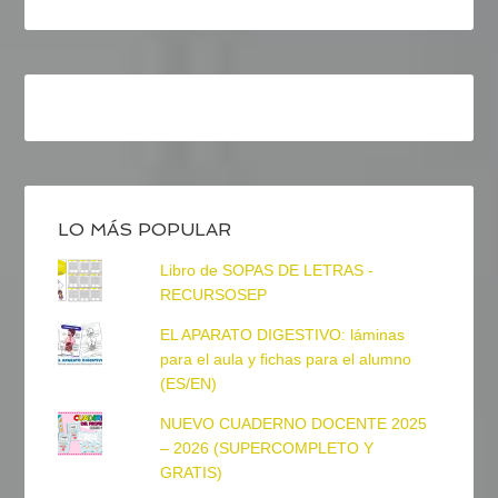
LO MÁS POPULAR
Libro de SOPAS DE LETRAS -
RECURSOSEP
EL APARATO DIGESTIVO: láminas
para el aula y fichas para el alumno
(ES/EN)
NUEVO CUADERNO DOCENTE 2025
– 2026 (SUPERCOMPLETO Y
GRATIS)