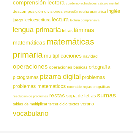
comprensión lectora
cuaderno actividades
cálculo mental
inglés
descomposición
divisiones
gramática
expresión escrita
lectura
juego
lectoescritura
lectura comprensiva
lengua primaria
láminas
letras
matemáticas
matemáticas
primaria
multiplicaciones
navidad
operaciones
ortografía
operaciones básicas
pizarra digital
pictogramas
problemas
problemas matemáticos
recortable
reglas ortográficas
sumas
restas
sopa de letras
resolución de problemas
verano
tablas de multiplicar
tercer ciclo
textos
vocabulario