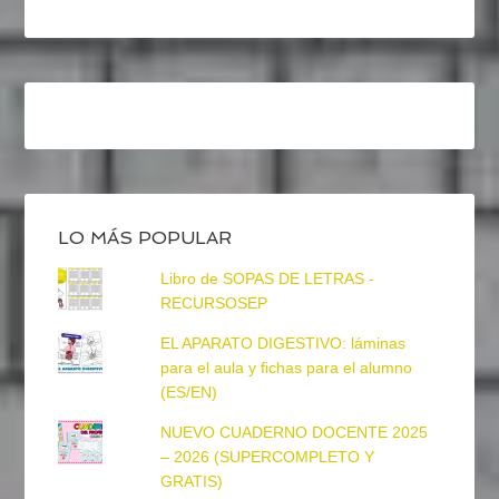
LO MÁS POPULAR
Libro de SOPAS DE LETRAS -
RECURSOSEP
EL APARATO DIGESTIVO: láminas
para el aula y fichas para el alumno
(ES/EN)
NUEVO CUADERNO DOCENTE 2025
– 2026 (SUPERCOMPLETO Y
GRATIS)