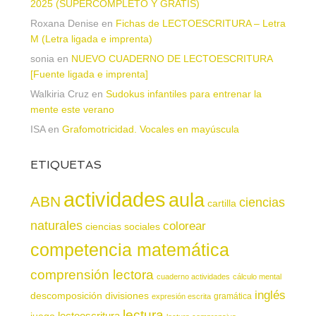
2025 (SUPERCOMPLETO Y GRATIS)
Roxana Denise
en
Fichas de LECTOESCRITURA – Letra
M (Letra ligada e imprenta)
sonia
en
NUEVO CUADERNO DE LECTOESCRITURA
[Fuente ligada e imprenta]
Walkiria Cruz
en
Sudokus infantiles para entrenar la
mente este verano
ISA
en
Grafomotricidad. Vocales en mayúscula
ETIQUETAS
actividades
aula
ABN
ciencias
cartilla
naturales
colorear
ciencias sociales
competencia matemática
comprensión lectora
cuaderno actividades
cálculo mental
inglés
descomposición
divisiones
gramática
expresión escrita
lectura
juego
lectoescritura