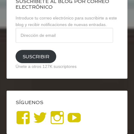
SUSCRÍBETE AL BLOG POR CORREO
ELECTRÓNICO
Introduce tu correo electrónico para suscribirte a este
blog y recibir notificaciones de nuevas entradas.
Dirección
de
email
SUSCRIBIR
Únete a otros 127K suscriptores
SÍGUENOS
Ver
Ver
Ver
YouTub
perfil
perfil
perfil