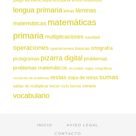
lectura comprensiva
lengua primaria
láminas
letras
matemáticas
matemáticas
primaria
multiplicaciones
navidad
operaciones
ortografía
operaciones básicas
pizarra digital
pictogramas
problemas
problemas matemáticos
recortable
reglas ortográficas
sumas
restas
sopa de letras
resolución de problemas
verano
tablas de multiplicar
tercer ciclo
textos
vocabulario
INICIO
AVISO LEGAL
CONTACTO