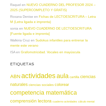
Raquel
en
NUEVO CUADERNO DEL PROFESOR 2024 –
2025 (SUPERCOMPLETO Y GRATIS)
Roxana Denise
en
Fichas de LECTOESCRITURA – Letra
M (Letra ligada e imprenta)
sonia
en
NUEVO CUADERNO DE LECTOESCRITURA
[Fuente ligada e imprenta]
Walkiria Cruz
en
Sudokus infantiles para entrenar la
mente este verano
ISA
en
Grafomotricidad. Vocales en mayúscula
ETIQUETAS
actividades
aula
ABN
ciencias
cartilla
naturales
colorear
ciencias sociales
competencia matemática
comprensión lectora
cuaderno actividades
cálculo mental