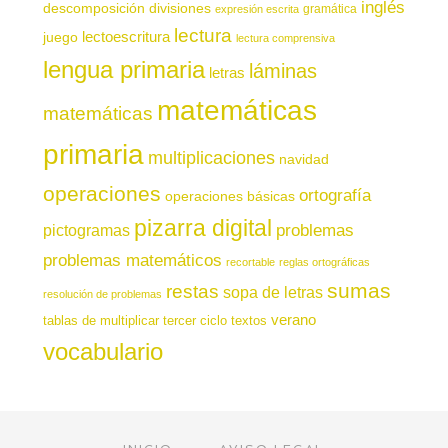
inglés
descomposición
divisiones
gramática
expresión escrita
lectura
juego
lectoescritura
lectura comprensiva
lengua primaria
láminas
letras
matemáticas
matemáticas
primaria
multiplicaciones
navidad
operaciones
ortografía
operaciones básicas
pizarra digital
pictogramas
problemas
problemas matemáticos
recortable
reglas ortográficas
sumas
restas
sopa de letras
resolución de problemas
verano
tablas de multiplicar
tercer ciclo
textos
vocabulario