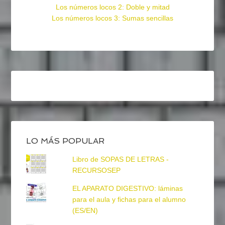
Los números locos 2: Doble y mitad
Los números locos 3: Sumas sencillas
LO MÁS POPULAR
Libro de SOPAS DE LETRAS -
RECURSOSEP
EL APARATO DIGESTIVO: láminas
para el aula y fichas para el alumno
(ES/EN)