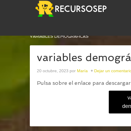
USTED ESTÁ AQUÍ:
INICIO
/
APRENDEMOS LAS V
VARIABLES DEMOGRÁFICAS
variables demográ
20 octubre, 2023
por
María
Dejar un comentari
Pulsa sobre el enlace para descargar 
v
dem