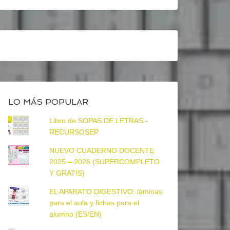
LO MÁS POPULAR
Libro de SOPAS DE LETRAS -
RECURSOSEP
NUEVO CUADERNO DOCENTE
2025 – 2026 (SUPERCOMPLETO
Y GRATIS)
EL APARATO DIGESTIVO: láminas
para el aula y fichas para el
alumno (ES/EN)