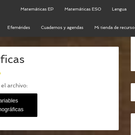
Matemáticas EP
Matemáticas ESO
Lengua
Efemérides
Cuadernos y agendas
Mi tienda de recurso
ARIABLES DEMOGRÁFICAS DE LA POBLACIÓN
/
ficas
o
el archivo:
ariables
ográficas