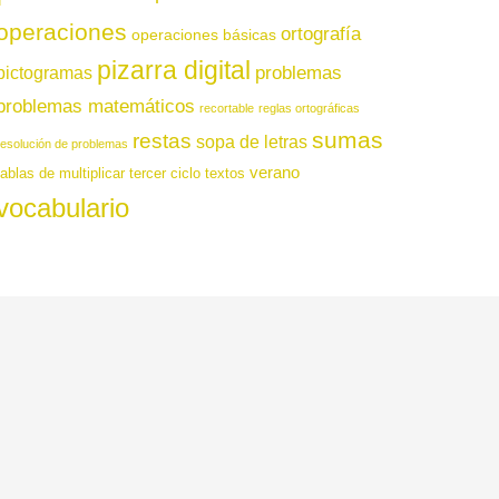
operaciones
ortografía
operaciones básicas
pizarra digital
pictogramas
problemas
problemas matemáticos
recortable
reglas ortográficas
sumas
restas
sopa de letras
resolución de problemas
verano
tablas de multiplicar
tercer ciclo
textos
vocabulario