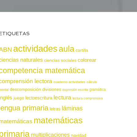
ETIQUETAS
actividades
aula
ABN
cartilla
ciencias naturales
colorear
ciencias sociales
competencia matemática
comprensión lectora
cuaderno actividades
cálculo
descomposición
divisiones
gramática
mental
expresión escrita
lectura
inglés
juego
lectoescritura
lectura comprensiva
lengua primaria
láminas
letras
matemáticas
matemáticas
primaria
multiplicaciones
navidad