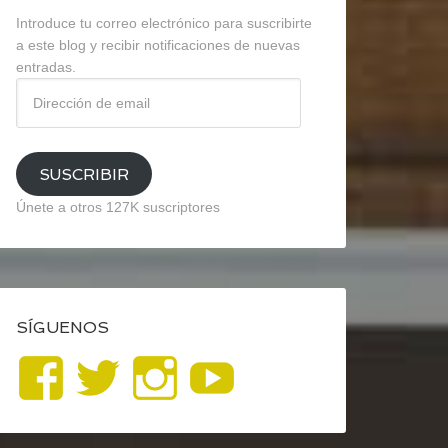
Introduce tu correo electrónico para suscribirte
a este blog y recibir notificaciones de nuevas
entradas.
Dirección
de
email
SUSCRIBIR
Únete a otros 127K suscriptores
SÍGUENOS
Ver
Ver
Ver
YouTube
perfil
perfil
perfil