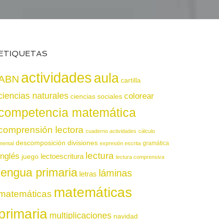
ETIQUETAS
actividades
aula
ABN
cartilla
ciencias naturales
colorear
ciencias sociales
competencia matemática
comprensión lectora
cuaderno actividades
cálculo
descomposición
divisiones
gramática
mental
expresión escrita
lectura
inglés
juego
lectoescritura
lectura comprensiva
lengua primaria
láminas
letras
matemáticas
matemáticas
primaria
multiplicaciones
navidad