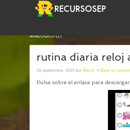
USTED ESTÁ AQUÍ:
INICIO
/
RUTINA DIARIA CO
ANALÓGICO (2)
rutina diaria reloj
20 septiembre, 2023
por
María
Dejar un coment
Pulsa sobre el enlace para descargar 