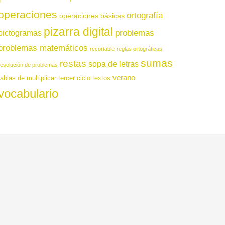
operaciones
ortografía
operaciones básicas
pizarra digital
pictogramas
problemas
problemas matemáticos
recortable
reglas ortográficas
sumas
restas
sopa de letras
resolución de problemas
verano
tablas de multiplicar
tercer ciclo
textos
vocabulario