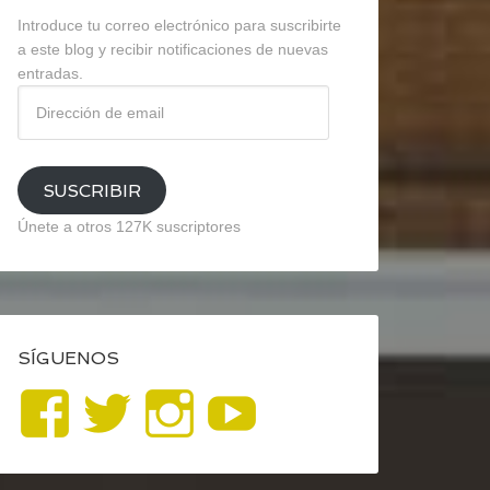
Introduce tu correo electrónico para suscribirte
a este blog y recibir notificaciones de nuevas
entradas.
Dirección
de
email
SUSCRIBIR
Únete a otros 127K suscriptores
SÍGUENOS
Ver
Ver
Ver
YouTube
perfil
perfil
perfil