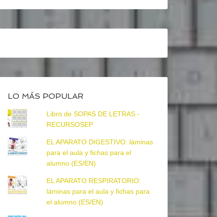
LO MÁS POPULAR
Libro de SOPAS DE LETRAS -
RECURSOSEP
EL APARATO DIGESTIVO: láminas
para el aula y fichas para el
alumno (ES/EN)
EL APARATO RESPIRATORIO:
láminas para el aula y fichas para
el alumno (ES/EN)