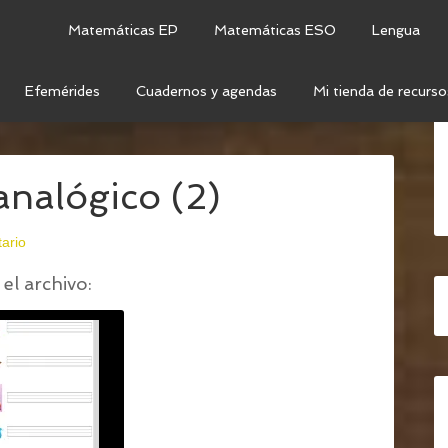
Matemáticas EP
Matemáticas ESO
Lengua
Efemérides
Cuadernos y agendas
Mi tienda de recurso
N RELOJES ANALÓGICOS
/
RUTINA DIARIA RELOJ
 analógico (2)
ario
el archivo: