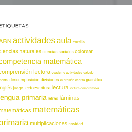
ETIQUETAS
actividades
aula
ABN
cartilla
ciencias naturales
colorear
ciencias sociales
competencia matemática
comprensión lectora
cuaderno actividades
cálculo
descomposición
divisiones
gramática
mental
expresión escrita
lectura
inglés
juego
lectoescritura
lectura comprensiva
lengua primaria
láminas
letras
matemáticas
matemáticas
primaria
multiplicaciones
navidad