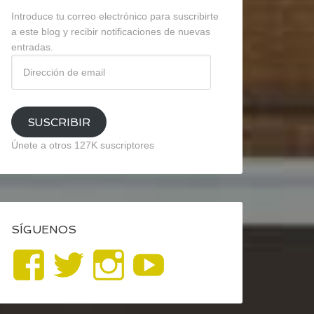
Introduce tu correo electrónico para suscribirte
a este blog y recibir notificaciones de nuevas
entradas.
Dirección
de
email
SUSCRIBIR
Únete a otros 127K suscriptores
SÍGUENOS
Ver
Ver
Ver
YouTube
perfil
perfil
perfil