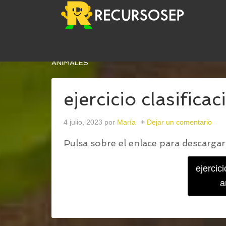
USTED ESTÁ AQUÍ:
INICIO
/
JUEGO DE PISTAS P
ANIMALES
ejercicio clasifica
4 julio, 2023
por
María
Dejar un comentario
Pulsa sobre el enlace para descargar 
ejercici
a