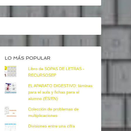
LO MÁS POPULAR
Libro de SOPAS DE LETRAS -
RECURSOSEP
EL APARATO DIGESTIVO: láminas
para el aula y fichas para el
alumno (ES/EN)
Colección de problemas de
multiplicaciones
Divisiones entre una cifra