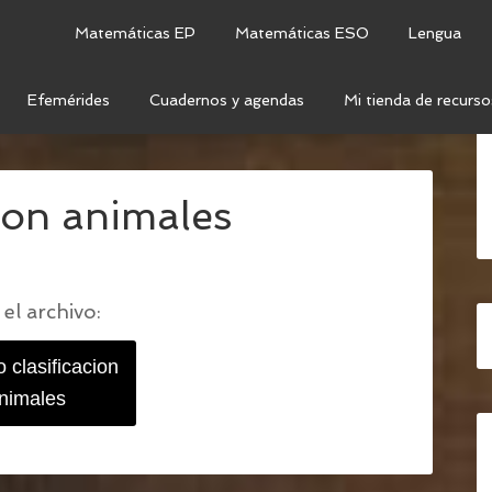
Matemáticas EP
Matemáticas ESO
Lengua
Efemérides
Cuadernos y agendas
Mi tienda de recurso
ARA CLASIFICAR ANIMALES
/
EJERCICIO CLASIFICACION
cion animales
el archivo:
o clasificacion
nimales