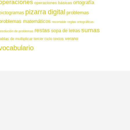
operaciones
ortografía
operaciones básicas
pizarra digital
pictogramas
problemas
problemas matemáticos
recortable
reglas ortográficas
sumas
restas
sopa de letras
resolución de problemas
verano
tablas de multiplicar
tercer ciclo
textos
vocabulario